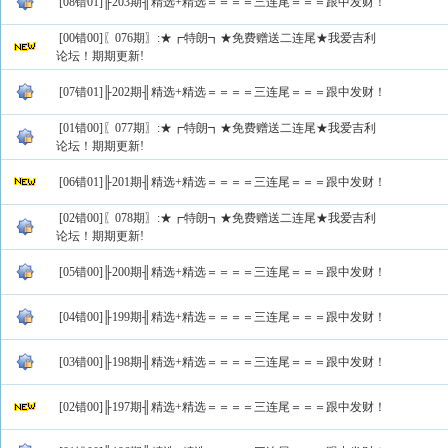
[08错01]╟203期╢精选+精选＝＝＝＝三连尾＝＝＝跟中发财！
[00错00]〖076期〗:★┏特朗┓★免费赠送二连尾★我爱吉利
论坛！期期更新!
[07错01]╟202期╢精选+精选＝＝＝＝三连尾＝＝＝跟中发财！
[01错00]〖077期〗:★┏特朗┓★免费赠送二连尾★我爱吉利
论坛！期期更新!
[06错01]╟201期╢精选+精选＝＝＝＝三连尾＝＝＝跟中发财！
[02错00]〖078期〗:★┏特朗┓★免费赠送二连尾★我爱吉利
论坛！期期更新!
[05错00]╟200期╢精选+精选＝＝＝＝三连尾＝＝＝跟中发财！
[04错00]╟199期╢精选+精选＝＝＝＝三连尾＝＝＝跟中发财！
[03错00]╟198期╢精选+精选＝＝＝＝三连尾＝＝＝跟中发财！
[02错00]╟197期╢精选+精选＝＝＝＝三连尾＝＝＝跟中发财！