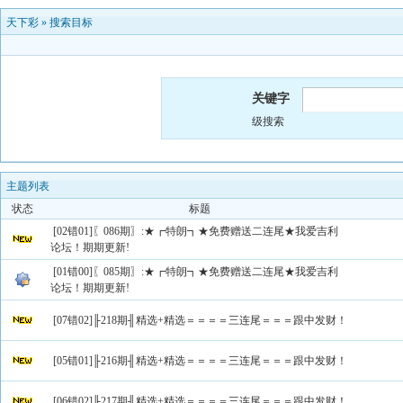
天下彩
»
搜索目标
关键字
级搜索
主题列表
状态
标题
[02错01]〖086期〗:★┏特朗┓★免费赠送二连尾★我爱吉利
论坛！期期更新!
[01错00]〖085期〗:★┏特朗┓★免费赠送二连尾★我爱吉利
论坛！期期更新!
[07错02]╟218期╢精选+精选＝＝＝＝三连尾＝＝＝跟中发财！
[05错01]╟216期╢精选+精选＝＝＝＝三连尾＝＝＝跟中发财！
[06错02]╟217期╢精选+精选＝＝＝＝三连尾＝＝＝跟中发财！