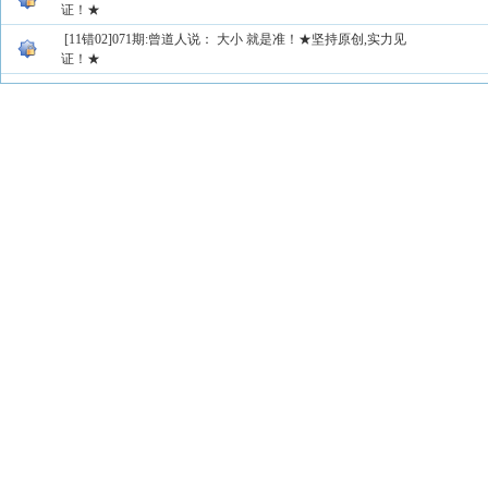
证！★
[11错02]071期:曾道人说： 大小 就是准！★坚持原创,实力见
证！★