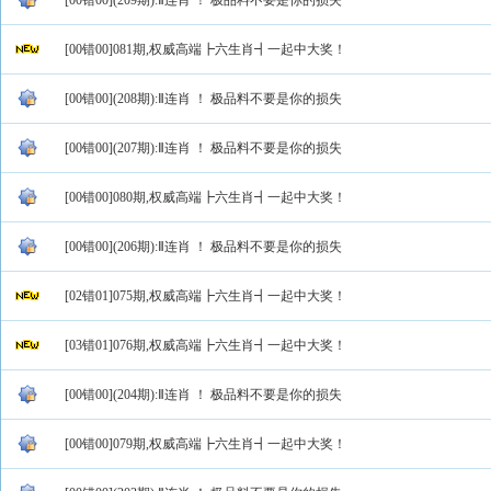
[00错00](209期):Ⅱ连肖 ！ 极品料不要是你的损失
[00错00]081期,权威高端┣六生肖┫一起中大奖！
[00错00](208期):Ⅱ连肖 ！ 极品料不要是你的损失
[00错00](207期):Ⅱ连肖 ！ 极品料不要是你的损失
[00错00]080期,权威高端┣六生肖┫一起中大奖！
[00错00](206期):Ⅱ连肖 ！ 极品料不要是你的损失
[02错01]075期,权威高端┣六生肖┫一起中大奖！
[03错01]076期,权威高端┣六生肖┫一起中大奖！
[00错00](204期):Ⅱ连肖 ！ 极品料不要是你的损失
[00错00]079期,权威高端┣六生肖┫一起中大奖！