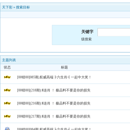
天下彩
»
搜索目标
关键字
级搜索
主题列表
状态
标题
[00错00]085期,权威高端┣六生肖┫一起中大奖！
[00错00](218期):Ⅱ连肖 ！ 极品料不要是你的损失
[00错00](216期):Ⅱ连肖 ！ 极品料不要是你的损失
[00错00](217期):Ⅱ连肖 ！ 极品料不要是你的损失
[00错00]084期,权威高端┣六生肖┫一起中大奖！