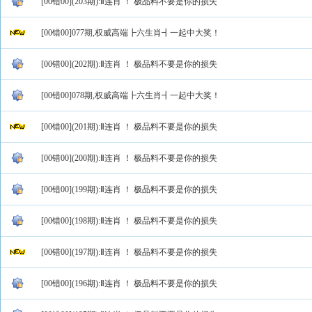
[00错00](203期):Ⅱ连肖 ！ 极品料不要是你的损失
[00错00]077期,权威高端┣六生肖┫一起中大奖！
[00错00](202期):Ⅱ连肖 ！ 极品料不要是你的损失
[00错00]078期,权威高端┣六生肖┫一起中大奖！
[00错00](201期):Ⅱ连肖 ！ 极品料不要是你的损失
[00错00](200期):Ⅱ连肖 ！ 极品料不要是你的损失
[00错00](199期):Ⅱ连肖 ！ 极品料不要是你的损失
[00错00](198期):Ⅱ连肖 ！ 极品料不要是你的损失
[00错00](197期):Ⅱ连肖 ！ 极品料不要是你的损失
[00错00](196期):Ⅱ连肖 ！ 极品料不要是你的损失