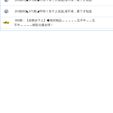
[02错01]◣072期◢平特 1 肖个人实战,准不准，看了才知道
[01错00]◣071期◢平特 1 肖个人实战,准不准，看了才知道
006期：【赤脚乡下人】◆绝对精品→→→→→五不中→→五
不中→→→→精彩火爆全球！