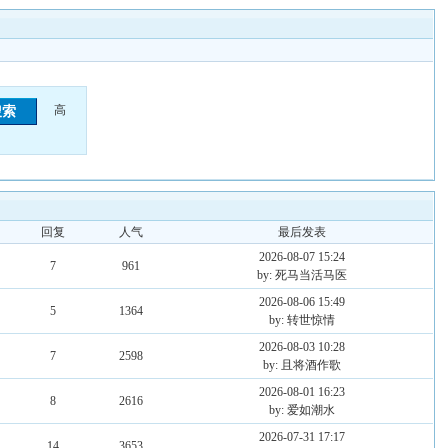
高
回复
人气
最后发表
2026-08-07 15:24
7
961
by: 死马当活马医
2026-08-06 15:49
5
1364
by: 转世惊情
2026-08-03 10:28
7
2598
by: 且将酒作歌
2026-08-01 16:23
8
2616
by: 爱如潮水
2026-07-31 17:17
14
3653