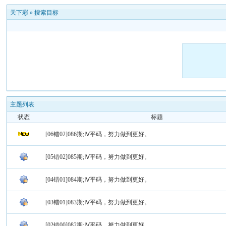
天下彩
»
搜索目标
主题列表
状态
标题
[06错02]086期;Ⅳ平码，努力做到更好。
[05错02]085期;Ⅳ平码，努力做到更好。
[04错01]084期;Ⅳ平码，努力做到更好。
[03错01]083期;Ⅳ平码，努力做到更好。
[02错00]082期;Ⅳ平码，努力做到更好。