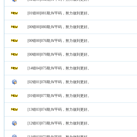
[01错00]081期;Ⅳ平码，努力做到更好。
[00错00]080期;Ⅳ平码，努力做到更好。
[00错00]076期;Ⅳ平码，努力做到更好。
[00错00]079期;Ⅳ平码，努力做到更好。
[14错04]075期;Ⅳ平码，努力做到更好。
[02错01]078期;Ⅳ平码，努力做到更好。
[01错00]077期;Ⅳ平码，努力做到更好。
[13错03]074期;Ⅳ平码，努力做到更好。
[12错03]073期;Ⅳ平码，努力做到更好。