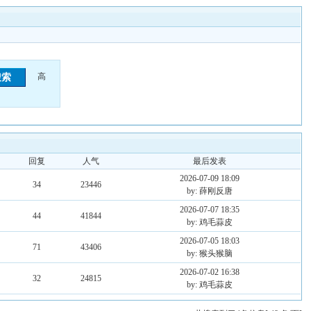
高
回复
人气
最后发表
2026-07-09 18:09
34
23446
by: 薛刚反唐
2026-07-07 18:35
44
41844
by: 鸡毛蒜皮
2026-07-05 18:03
71
43406
by: 猴头猴脑
2026-07-02 16:38
32
24815
by: 鸡毛蒜皮