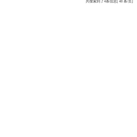
共搜索到了4条信息[ 48 条/页]