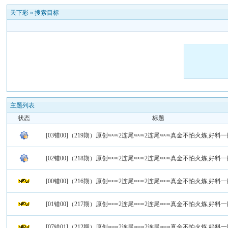
天下彩
»
搜索目标
主题列表
状态
标题
[03错00]（219期）原创≈≈≈2连尾≈≈≈2连尾≈≈≈真金不怕火炼,好
[02错00]（218期）原创≈≈≈2连尾≈≈≈2连尾≈≈≈真金不怕火炼,好
[00错00]（216期）原创≈≈≈2连尾≈≈≈2连尾≈≈≈真金不怕火炼,好
[01错00]（217期）原创≈≈≈2连尾≈≈≈2连尾≈≈≈真金不怕火炼,好
[07错01]（212期）原创≈≈≈2连尾≈≈≈2连尾≈≈≈真金不怕火炼,好