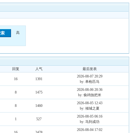
高
回复
人气
最后发表
2026-08-07 20:29
16
1391
by: 单枪匹马
2026-08-06 20:36
8
1475
by: 偷鸡蚀把米
2026-08-05 12:43
8
1460
by: 倾城之夏
2026-08-05 06:16
1
527
by: 马到成功
2026-08-04 17:02
16
2478