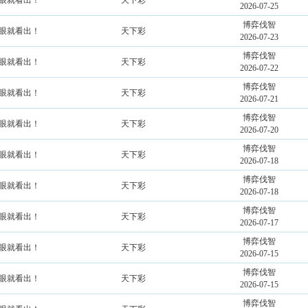
料一眼就看出！
天下彩
2026-07-25
博弈伐智
料一眼就看出！
天下彩
2026-07-23
博弈伐智
料一眼就看出！
天下彩
2026-07-22
博弈伐智
料一眼就看出！
天下彩
2026-07-21
博弈伐智
料一眼就看出！
天下彩
2026-07-20
博弈伐智
料一眼就看出！
天下彩
2026-07-18
博弈伐智
料一眼就看出！
天下彩
2026-07-18
博弈伐智
料一眼就看出！
天下彩
2026-07-17
博弈伐智
料一眼就看出！
天下彩
2026-07-15
博弈伐智
料一眼就看出！
天下彩
2026-07-15
博弈伐智