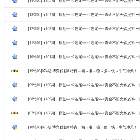
[14错02]（195期）原创≈≈≈2连尾≈≈≈2连尾≈≈≈真金不怕火炼,好
[13错02]（194期）原创≈≈≈2连尾≈≈≈2连尾≈≈≈真金不怕火炼,好
[12错02]（193期）原创≈≈≈2连尾≈≈≈2连尾≈≈≈真金不怕火炼,好
[11错01]（192期）原创≈≈≈2连尾≈≈≈2连尾≈≈≈真金不怕火炼,好
[10错01]（191期）原创≈≈≈2连尾≈≈≈2连尾≈≈≈真金不怕火炼,好
[19错03]074期:博弈伐智8 特肖→精→准→稳→狠→快→牛气冲天！.
[09错01]（190期）原创≈≈≈2连尾≈≈≈2连尾≈≈≈真金不怕火炼,好
[08错00]（189期）原创≈≈≈2连尾≈≈≈2连尾≈≈≈真金不怕火炼,好
[07错00]（188期）原创≈≈≈2连尾≈≈≈2连尾≈≈≈真金不怕火炼,好
[18错03]073期:博弈伐智8 特肖→精→准→稳→狠→快→牛气冲天！.