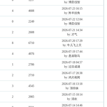
0
1217
by: 博弈伐智
2026-07-23 16:15
4
4608
by: 羚羊挂角
2026-07-22 12:04
0
2249
by: 博弈伐智
2026-07-21 14:34
2
2608
by: 才气
2026-07-20 17:29
8
6710
by: 牛儿飞上天
2026-07-19 17:44
4
4976
by: 悬崖勒马
2026-07-18 04:57
1
2786
by: 过目成诵
2026-07-17 20:38
2
2710
by: 鸡犬相闻
2026-07-16 13:18
3
4545
by: 顶你妹
2026-07-15 18:14
2
2985
by: 清欢
2026-07-14 14:46