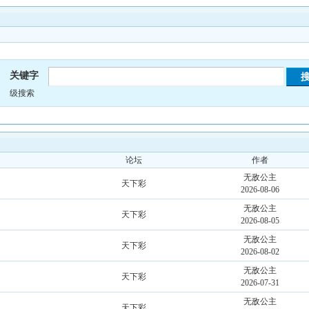
关键字
级搜索
论坛
作者
无敌公主
天下彩
2026-08-06
无敌公主
天下彩
2026-08-05
无敌公主
天下彩
2026-08-02
无敌公主
天下彩
2026-07-31
无敌公主
天下彩