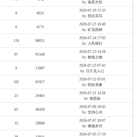
by: 兔死犬饥
2026-07-29 15:33
9
4633
by: 招兵买马
2026-07-25 18:49
6
4173
by: 矿洗雨林
2026-07-24 17:05
119
90051
by: 人民很行
2026-07-23 14:58
97
91548
by: 豺狼之吻
2026-07-23 07:42
9
11887
by: 日久见人心
2026-07-22 05:01
102
81927
by: 蛇欲吞象
2026-07-21 14:58
21
29465
by: 相思妹
2026-07-09 20:03
65
46430
by: 支持心水
2026-07-07 20:07
33
29868
by: 燃烧岁月
2026-07-05 17:19