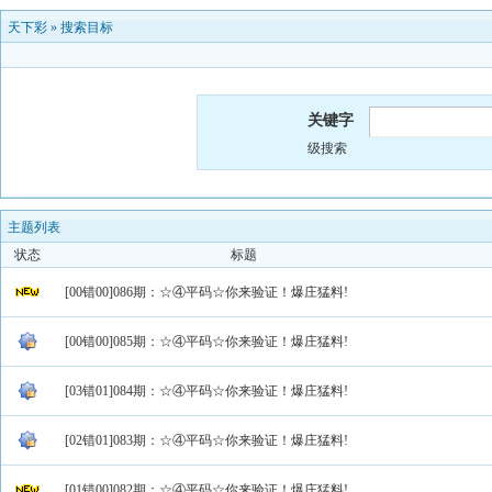
天下彩
»
搜索目标
关键字
级搜索
主题列表
状态
标题
[00错00]086期：☆④平码☆你来验证！爆庄猛料!
[00错00]085期：☆④平码☆你来验证！爆庄猛料!
[03错01]084期：☆④平码☆你来验证！爆庄猛料!
[02错01]083期：☆④平码☆你来验证！爆庄猛料!
[01错00]082期：☆④平码☆你来验证！爆庄猛料!