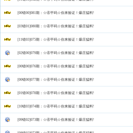
[00错00]081期：☆④平码☆你来验证！爆庄猛料!
[03错01]080期：☆④平码☆你来验证！爆庄猛料!
[11错03]075期：☆④平码☆你来验证！爆庄猛料!
[02错00]079期：☆④平码☆你来验证！爆庄猛料!
[00错00]076期：☆④平码☆你来验证！爆庄猛料!
[00错00]077期：☆④平码☆你来验证！爆庄猛料!
[01错00]078期：☆④平码☆你来验证！爆庄猛料!
[10错03]074期：☆④平码☆你来验证！爆庄猛料!
[09错02]073期：☆④平码☆你来验证！爆庄猛料!