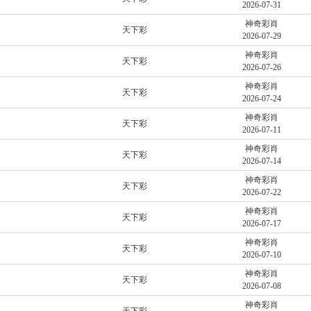
2026-07-31
神奇彩肖
天下彩
2026-07-29
神奇彩肖
天下彩
2026-07-26
神奇彩肖
天下彩
2026-07-24
神奇彩肖
天下彩
2026-07-11
神奇彩肖
天下彩
2026-07-14
神奇彩肖
天下彩
2026-07-22
神奇彩肖
天下彩
2026-07-17
神奇彩肖
天下彩
2026-07-10
神奇彩肖
天下彩
2026-07-08
神奇彩肖