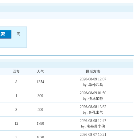
高
回复
人气
最后发表
2026-08-09 12:07
8
1354
by: 单枪匹马
2026-08-09 01:50
1
300
by: 快马加鞭
2026-08-08 13:32
3
590
by: 鼻孔出气
2026-08-08 12:47
12
1790
by: 南拳蔡李佛
2026-08-07 15:21
3
1020