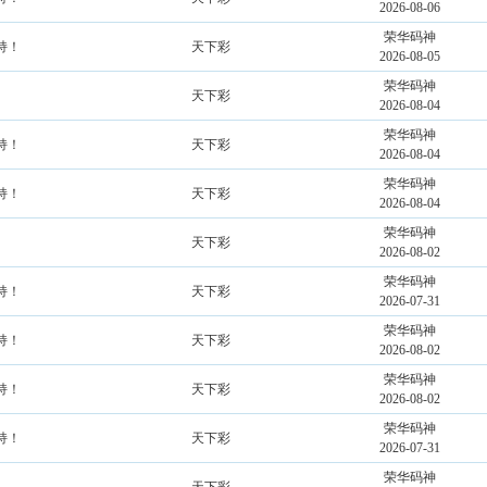
2026-08-06
荣华码神
持！
天下彩
2026-08-05
荣华码神
天下彩
2026-08-04
荣华码神
持！
天下彩
2026-08-04
荣华码神
持！
天下彩
2026-08-04
荣华码神
天下彩
2026-08-02
荣华码神
持！
天下彩
2026-07-31
荣华码神
持！
天下彩
2026-08-02
荣华码神
持！
天下彩
2026-08-02
荣华码神
持！
天下彩
2026-07-31
荣华码神