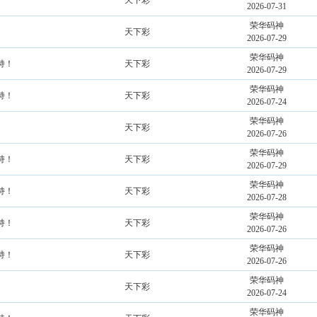
天下彩
2026-07-31
荣华码神
天下彩
2026-07-29
荣华码神
持！
天下彩
2026-07-29
荣华码神
持！
天下彩
2026-07-24
荣华码神
天下彩
2026-07-26
荣华码神
持！
天下彩
2026-07-29
荣华码神
持！
天下彩
2026-07-28
荣华码神
持！
天下彩
2026-07-26
荣华码神
持！
天下彩
2026-07-26
荣华码神
天下彩
2026-07-24
荣华码神