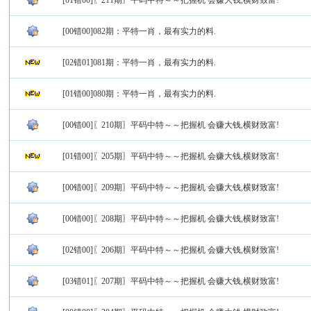
[01错00]〖211期〗平码中特～～把握机 会赚大钱,横财致富!
[00错00]082期：平特一肖，最有实力的料.
[02错01]081期：平特一肖，最有实力的料.
[01错00]080期：平特一肖，最有实力的料.
[00错00]〖210期〗平码中特～～把握机 会赚大钱,横财致富!
[01错00]〖205期〗平码中特～～把握机 会赚大钱,横财致富!
[00错00]〖209期〗平码中特～～把握机 会赚大钱,横财致富!
[00错00]〖208期〗平码中特～～把握机 会赚大钱,横财致富!
[02错00]〖206期〗平码中特～～把握机 会赚大钱,横财致富!
[03错01]〖207期〗平码中特～～把握机 会赚大钱,横财致富!