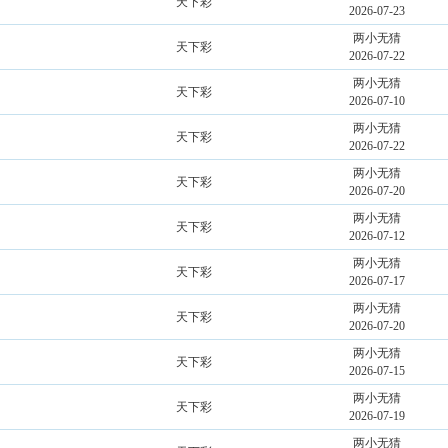
天下彩
2026-07-23
两小无猜
天下彩
2026-07-22
两小无猜
天下彩
2026-07-10
两小无猜
天下彩
2026-07-22
两小无猜
天下彩
2026-07-20
两小无猜
天下彩
2026-07-12
两小无猜
天下彩
2026-07-17
两小无猜
天下彩
2026-07-20
两小无猜
天下彩
2026-07-15
两小无猜
天下彩
2026-07-19
两小无猜