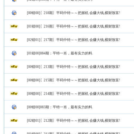
[00错00]〖218期〗平码中特～～把握机 会赚大钱,横财致富!
[01错00]〖216期〗平码中特～～把握机 会赚大钱,横财致富!
[02错01]〖217期〗平码中特～～把握机 会赚大钱,横财致富!
[01错00]084期：平特一肖，最有实力的料.
[00错00]〖213期〗平码中特～～把握机 会赚大钱,横财致富!
[00错00]〖215期〗平码中特～～把握机 会赚大钱,横财致富!
[00错00]〖214期〗平码中特～～把握机 会赚大钱,横财致富!
[00错00]083期：平特一肖，最有实力的料.
[02错01]〖212期〗平码中特～～把握机 会赚大钱,横财致富!