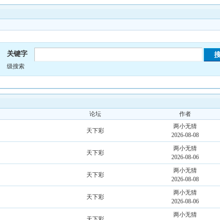
关键字
级搜索
论坛
作者
两小无猜
天下彩
2026-08-08
两小无猜
天下彩
2026-08-06
两小无猜
天下彩
2026-08-08
两小无猜
天下彩
2026-08-06
两小无猜
天下彩