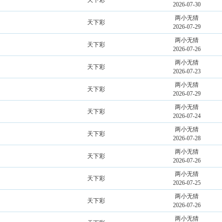
天下彩
2026-07-30
两小无猜
天下彩
2026-07-29
两小无猜
天下彩
2026-07-26
两小无猜
天下彩
2026-07-23
两小无猜
天下彩
2026-07-29
两小无猜
天下彩
2026-07-24
两小无猜
天下彩
2026-07-28
两小无猜
天下彩
2026-07-26
两小无猜
天下彩
2026-07-25
两小无猜
天下彩
2026-07-26
两小无猜