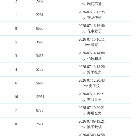
2
2482
by: 狗屁不通
2026-07-17 15:25
1
2261
by: 乘龙佳婿
2026-07-16 16:40
8
6565
by: 花中君子
2026-07-15 16:11
5
3595
by: 哥哥
2026-07-14 14:08
3
3465
by: 伯乐相马
2026-07-13 18:20
4
5173
by: 羚羊挂角
2026-07-12 20:43
6
5699
by: 男子汉
2026-07-11 19:21
16
12951
by: 丰顺肖王
2026-07-10 20:21
7
6730
by: 亦用全力
2026-07-09 19:21
8
7571
by: 猴子栽桃
2026-07-09 14:58