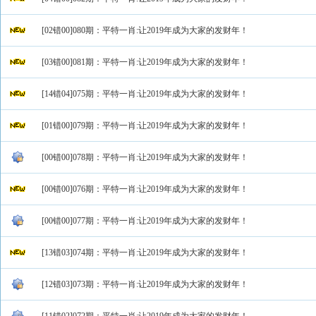
[02错00]080期：平特一肖:让2019年成为大家的发财年！
[03错00]081期：平特一肖:让2019年成为大家的发财年！
[14错04]075期：平特一肖:让2019年成为大家的发财年！
[01错00]079期：平特一肖:让2019年成为大家的发财年！
[00错00]078期：平特一肖:让2019年成为大家的发财年！
[00错00]076期：平特一肖:让2019年成为大家的发财年！
[00错00]077期：平特一肖:让2019年成为大家的发财年！
[13错03]074期：平特一肖:让2019年成为大家的发财年！
[12错03]073期：平特一肖:让2019年成为大家的发财年！