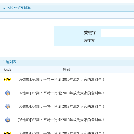
天下彩
»
搜索目标
关键字
级搜索
主题列表
状态
标题
[08错01]086期：平特一肖:让2019年成为大家的发财年！
[07错01]085期：平特一肖:让2019年成为大家的发财年！
[06错00]084期：平特一肖:让2019年成为大家的发财年！
[05错00]083期：平特一肖:让2019年成为大家的发财年！
[04错00]082期：平特一肖:让2019年成为大家的发财年！