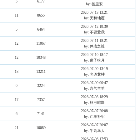
5
6177
by: 德里安
2026-07-13 13:21
11
8655
by: 天翻地覆
2026-07-12 19:39
5
6464
by: 不要爱我
2026-07-11 18:21
12
11067
by: 井底之蛙
2026-07-10 18:17
12
10348
by: 猴子捞月
2026-07-09 13:19
18
13211
by: 老迈龙钟
2026-07-09 00:47
0
3224
by: 喜气羊羊
2026-07-08 18:29
17
7357
by: 杯弓蛇影
2026-07-07 20:08
6
7141
by: 亡羊补牢
2026-07-07 20:07
21
10089
by: 牛高马大
2026-07-06 17:53