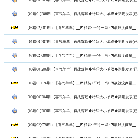
[00错00]209期:【喜气羊羊】再战辉煌◆特码大小单双◆期期发表(已
[02错01]208期:【喜气羊羊】再战辉煌◆特码大小单双◆期期发表(已
[08错02]081期：【喜气羊羊】▁◤精装<平特一肖>◥赢钱没商量▁
[01错00]207期:【喜气羊羊】再战辉煌◆特码大小单双◆期期发表(已
[07错02]080期：【喜气羊羊】▁◤精装<平特一肖>◥赢钱没商量▁
[00错00]206期:【喜气羊羊】再战辉煌◆特码大小单双◆期期发表(已
[03错01]076期：【喜气羊羊】▁◤精装<平特一肖>◥赢钱没商量▁
[00错00]204期:【喜气羊羊】再战辉煌◆特码大小单双◆期期发表(已
[03错01]203期:【喜气羊羊】再战辉煌◆特码大小单双◆期期发表(已
[06错02]079期：【喜气羊羊】▁◤精装<平特一肖>◥赢钱没商量▁