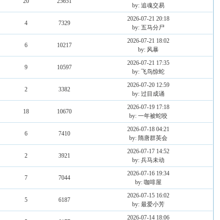
20
25651
by: 追魂交易
2026-07-21 20:18
4
7329
by: 五马分尸
2026-07-21 18:02
6
10217
by: 风暴
2026-07-21 17:35
9
10597
by: 飞鸟惊蛇
2026-07-20 12:59
2
3382
by: 过目成诵
2026-07-19 17:18
18
10670
by: 一年被蛇咬
2026-07-18 04:21
6
7410
by: 隋唐群英会
2026-07-17 14:52
2
3921
by: 兵马未动
2026-07-16 19:34
7
7044
by: 咖啡屋
2026-07-15 16:02
5
6187
by: 最爱小芳
2026-07-14 18:06