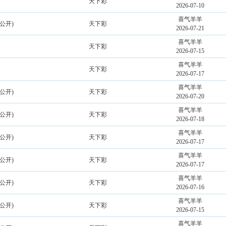
天下彩
2026-07-10
喜气羊羊
公开)
天下彩
2026-07-21
喜气羊羊
天下彩
2026-07-15
喜气羊羊
天下彩
2026-07-17
喜气羊羊
公开)
天下彩
2026-07-20
喜气羊羊
公开)
天下彩
2026-07-18
喜气羊羊
公开)
天下彩
2026-07-17
喜气羊羊
公开)
天下彩
2026-07-17
喜气羊羊
公开)
天下彩
2026-07-16
喜气羊羊
公开)
天下彩
2026-07-15
喜气羊羊