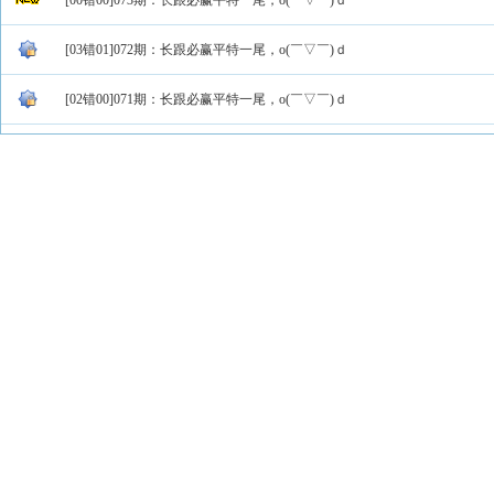
[00错00]073期：长跟必赢平特一尾，o(￣▽￣)ｄ
[03错01]072期：长跟必赢平特一尾，o(￣▽￣)ｄ
[02错00]071期：长跟必赢平特一尾，o(￣▽￣)ｄ