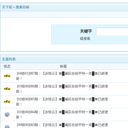
天下彩
»
搜索目标
关键字
级搜索
主题列表
状态
标题
[04错01]087期：【步惊云】〓█滅莊自创平特一肖█〓已經更
新！
[03错00]086期：【步惊云】〓█滅莊自创平特一肖█〓已經更
新！
[02错00]085期：【步惊云】〓█滅莊自创平特一肖█〓已經更
新！
[01错00]084期：【步惊云】〓█滅莊自创平特一肖█〓已經更
新！
[00错00]083期：【步惊云】〓█滅莊自创平特一肖█〓已經更