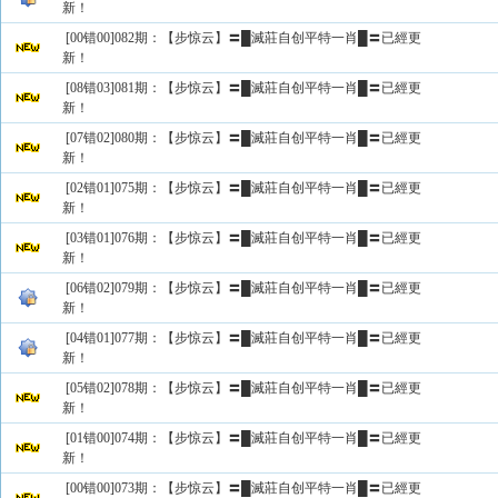
新！
[00错00]082期：【步惊云】〓█滅莊自创平特一肖█〓已經更
新！
[08错03]081期：【步惊云】〓█滅莊自创平特一肖█〓已經更
新！
[07错02]080期：【步惊云】〓█滅莊自创平特一肖█〓已經更
新！
[02错01]075期：【步惊云】〓█滅莊自创平特一肖█〓已經更
新！
[03错01]076期：【步惊云】〓█滅莊自创平特一肖█〓已經更
新！
[06错02]079期：【步惊云】〓█滅莊自创平特一肖█〓已經更
新！
[04错01]077期：【步惊云】〓█滅莊自创平特一肖█〓已經更
新！
[05错02]078期：【步惊云】〓█滅莊自创平特一肖█〓已經更
新！
[01错00]074期：【步惊云】〓█滅莊自创平特一肖█〓已經更
新！
[00错00]073期：【步惊云】〓█滅莊自创平特一肖█〓已經更