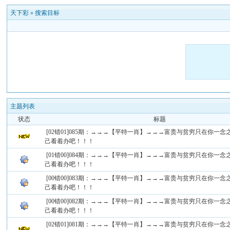
天下彩
»
搜索目标
主题列表
状态
标题
[02错01]085期：→→→【平特一肖】→→→富贵与贫穷只在你一念之
己看着办吧！！！
[01错00]084期：→→→【平特一肖】→→→富贵与贫穷只在你一念之
己看着办吧！！！
[00错00]083期：→→→【平特一肖】→→→富贵与贫穷只在你一念之
己看着办吧！！！
[00错00]082期：→→→【平特一肖】→→→富贵与贫穷只在你一念之
己看着办吧！！！
[02错01]081期：→→→【平特一肖】→→→富贵与贫穷只在你一念之