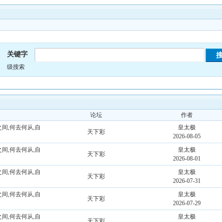
关键字
级搜索
论坛
作者
间,何去何从,自
皇太极
天下彩
2026-08-05
间,何去何从,自
皇太极
天下彩
2026-08-01
间,何去何从,自
皇太极
天下彩
2026-07-31
间,何去何从,自
皇太极
天下彩
2026-07-29
间,何去何从,自
皇太极
天下彩