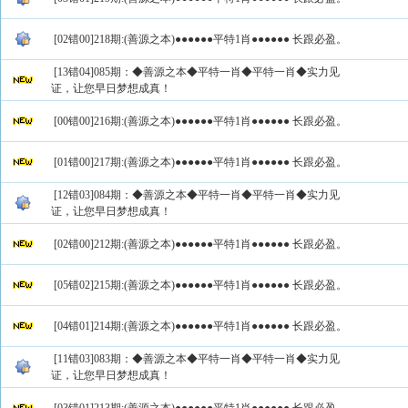
[02错00]218期:(善源之本)●●●●●●平特1肖●●●●●● 长跟必盈。
[13错04]085期：◆善源之本◆平特一肖◆平特一肖◆实力见
证，让您早日梦想成真！
[00错00]216期:(善源之本)●●●●●●平特1肖●●●●●● 长跟必盈。
[01错00]217期:(善源之本)●●●●●●平特1肖●●●●●● 长跟必盈。
[12错03]084期：◆善源之本◆平特一肖◆平特一肖◆实力见
证，让您早日梦想成真！
[02错00]212期:(善源之本)●●●●●●平特1肖●●●●●● 长跟必盈。
[05错02]215期:(善源之本)●●●●●●平特1肖●●●●●● 长跟必盈。
[04错01]214期:(善源之本)●●●●●●平特1肖●●●●●● 长跟必盈。
[11错03]083期：◆善源之本◆平特一肖◆平特一肖◆实力见
证，让您早日梦想成真！