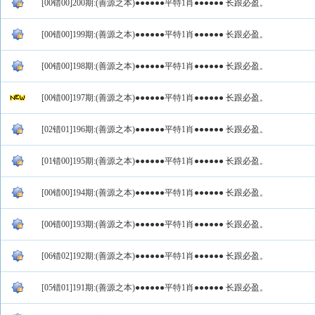
[00错00]200期:(善源之本)●●●●●●平特1肖●●●●●● 长跟必盈。
[00错00]199期:(善源之本)●●●●●●平特1肖●●●●●● 长跟必盈。
[00错00]198期:(善源之本)●●●●●●平特1肖●●●●●● 长跟必盈。
[00错00]197期:(善源之本)●●●●●●平特1肖●●●●●● 长跟必盈。
[02错01]196期:(善源之本)●●●●●●平特1肖●●●●●● 长跟必盈。
[01错00]195期:(善源之本)●●●●●●平特1肖●●●●●● 长跟必盈。
[00错00]194期:(善源之本)●●●●●●平特1肖●●●●●● 长跟必盈。
[00错00]193期:(善源之本)●●●●●●平特1肖●●●●●● 长跟必盈。
[06错02]192期:(善源之本)●●●●●●平特1肖●●●●●● 长跟必盈。
[05错01]191期:(善源之本)●●●●●●平特1肖●●●●●● 长跟必盈。