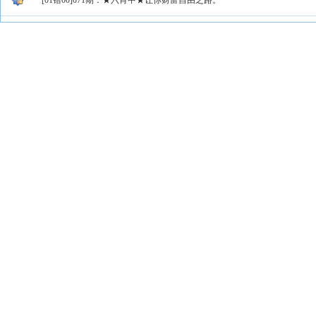
[01错00]071期：★六肖中★让你财富自由之路。