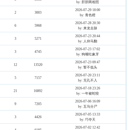
by: 肝胆两相照
2026-07-29 18:00
2
3003
by: 青色橙
2026-07-28 20:30
6
5968
by: 来龙去脉
2026-07-23 20:44
3
5271
by: 人仰马翻
2026-07-23 17:02
3
4745
by: 狗嘴吐象牙
2026-07-23 09:47
12
13520
by: 誓不低头
2026-07-20 23:11
5
7157
by: 无孔不入
2026-07-18 23:26
21
16892
by: 一年被蛇咬
2026-07-06 16:09
9
7205
by: 五马分尸
2026-07-05 13:33
3
4426
by: 巧夺天
2026-07-02 12:42