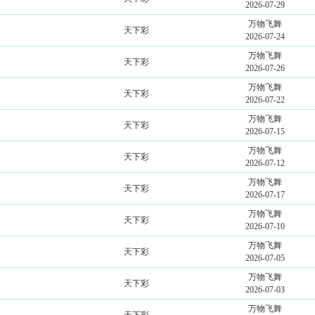
2026-07-29
万物飞舞
天下彩
2026-07-24
万物飞舞
天下彩
2026-07-26
万物飞舞
天下彩
2026-07-22
万物飞舞
天下彩
2026-07-15
万物飞舞
天下彩
2026-07-12
万物飞舞
天下彩
2026-07-17
万物飞舞
天下彩
2026-07-10
万物飞舞
天下彩
2026-07-05
万物飞舞
天下彩
2026-07-03
万物飞舞