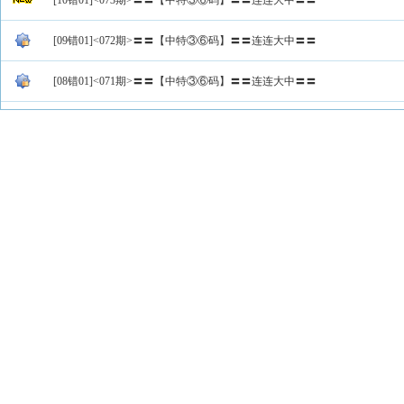
[10错01]<073期>〓〓【中特③⑥码】〓〓连连大中〓〓
[09错01]<072期>〓〓【中特③⑥码】〓〓连连大中〓〓
[08错01]<071期>〓〓【中特③⑥码】〓〓连连大中〓〓