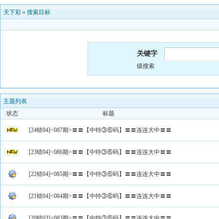
天下彩
»
搜索目标
关键字
级搜索
主题列表
状态
标题
[24错04]<087期>〓〓【中特③⑥码】〓〓连连大中〓〓
[23错04]<086期>〓〓【中特③⑥码】〓〓连连大中〓〓
[22错04]<085期>〓〓【中特③⑥码】〓〓连连大中〓〓
[21错04]<084期>〓〓【中特③⑥码】〓〓连连大中〓〓
[20错03]<083期>〓〓【中特③⑥码】〓〓连连大中〓〓