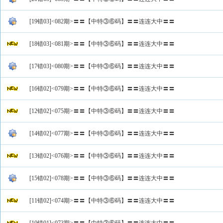
[19错03]<082期>〓〓【中特③⑥码】〓〓连连大中〓〓
[18错03]<081期>〓〓【中特③⑥码】〓〓连连大中〓〓
[17错03]<080期>〓〓【中特③⑥码】〓〓连连大中〓〓
[16错02]<079期>〓〓【中特③⑥码】〓〓连连大中〓〓
[12错02]<075期>〓〓【中特③⑥码】〓〓连连大中〓〓
[14错02]<077期>〓〓【中特③⑥码】〓〓连连大中〓〓
[13错02]<076期>〓〓【中特③⑥码】〓〓连连大中〓〓
[15错02]<078期>〓〓【中特③⑥码】〓〓连连大中〓〓
[11错02]<074期>〓〓【中特③⑥码】〓〓连连大中〓〓