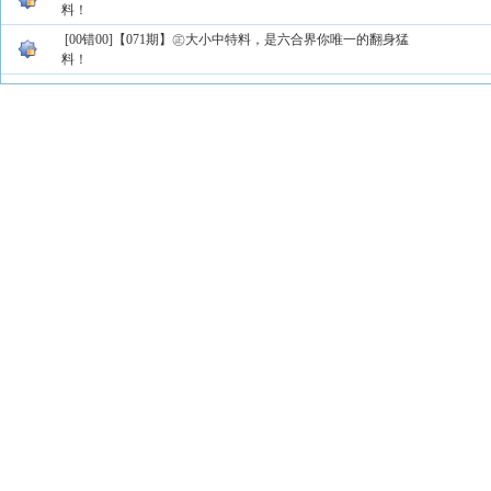
料！
[00错00]【071期】㊣大小中特料，是六合界你唯一的翻身猛
料！