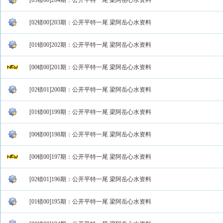
[03错00]204期：公开平特一尾 梁阿岳心水资料
[02错00]203期：公开平特一尾 梁阿岳心水资料
[01错00]202期：公开平特一尾 梁阿岳心水资料
[00错00]201期：公开平特一尾 梁阿岳心水资料
[02错01]200期：公开平特一尾 梁阿岳心水资料
[01错00]199期：公开平特一尾 梁阿岳心水资料
[00错00]198期：公开平特一尾 梁阿岳心水资料
[00错00]197期：公开平特一尾 梁阿岳心水资料
[02错01]196期：公开平特一尾 梁阿岳心水资料
[01错00]195期：公开平特一尾 梁阿岳心水资料