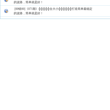
的波路，简单就是好！
[00错00]《071期》╬╬╬╬╬合大小╬╬╬╬╬╬打造简单最稳定
的波路，简单就是好！