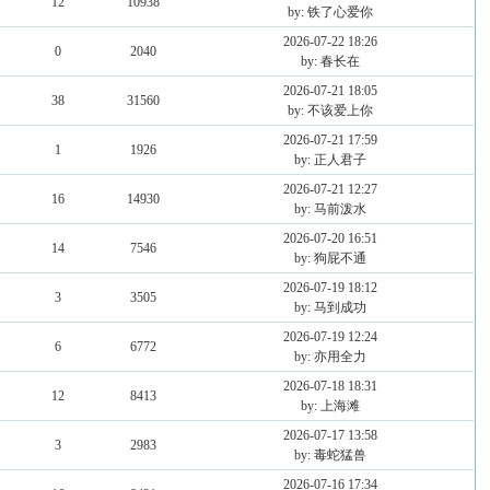
12
10938
by: 铁了心爱你
2026-07-22 18:26
0
2040
by: 春长在
2026-07-21 18:05
38
31560
by: 不该爱上你
2026-07-21 17:59
1
1926
by: 正人君子
2026-07-21 12:27
16
14930
by: 马前泼水
2026-07-20 16:51
14
7546
by: 狗屁不通
2026-07-19 18:12
3
3505
by: 马到成功
2026-07-19 12:24
6
6772
by: 亦用全力
2026-07-18 18:31
12
8413
by: 上海滩
2026-07-17 13:58
3
2983
by: 毒蛇猛兽
2026-07-16 17:34