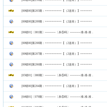
[00错00]第210期：==========【（2连肖）】=======
[00错00]第205期：==========【（2连肖）】=======
[00错00]第209期：==========【（2连肖）】=======
[06错01]〔081期〕─────〔杀⑤码〕─────准-准-准．
[00错00]第208期：==========【（2连肖）】=======
[00错00]第207期：==========【（2连肖）】=======
[00错00]第206期：==========【（2连肖）】=======
[05错01]〔080期〕─────〔杀⑤码〕─────准-准-准．
[00错00]第204期：==========【（2连肖）】=======
[04错01]〔079期〕─────〔杀⑤码〕─────准-准-准．