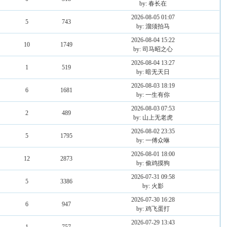
by: 春长在
2026-08-05 01:07
5
743
by: 溜须拍马
2026-08-04 15:22
10
1749
by: 司马昭之心
2026-08-04 13:27
1
519
by: 暗无天日
2026-08-03 18:19
6
1681
by: 一生有你
2026-08-03 07:53
2
489
by: 山上无老虎
2026-08-02 23:35
5
1795
by: 一傅众咻
2026-08-01 18:00
12
2873
by: 偷鸡摸狗
2026-07-31 09:58
5
3386
by: 火影
2026-07-30 16:28
6
947
by: 鸡飞蛋打
2026-07-29 13:43