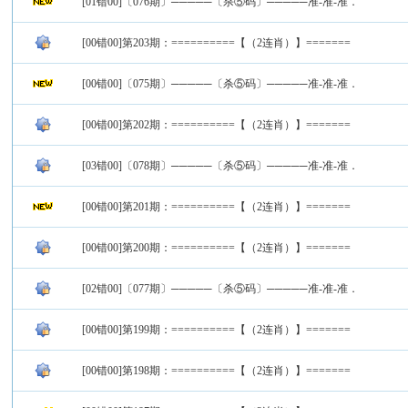
[01错00]〔076期〕─────〔杀⑤码〕─────准-准-准．
[00错00]第203期：==========【（2连肖）】=======
[00错00]〔075期〕─────〔杀⑤码〕─────准-准-准．
[00错00]第202期：==========【（2连肖）】=======
[03错00]〔078期〕─────〔杀⑤码〕─────准-准-准．
[00错00]第201期：==========【（2连肖）】=======
[00错00]第200期：==========【（2连肖）】=======
[02错00]〔077期〕─────〔杀⑤码〕─────准-准-准．
[00错00]第199期：==========【（2连肖）】=======
[00错00]第198期：==========【（2连肖）】=======