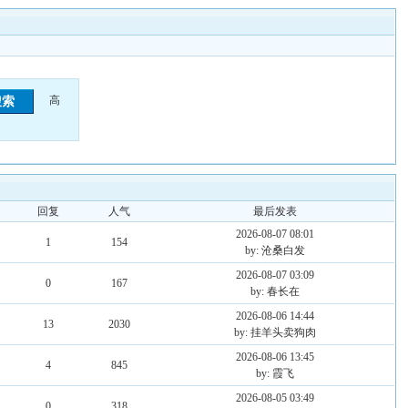
高
回复
人气
最后发表
2026-08-07 08:01
1
154
by: 沧桑白发
2026-08-07 03:09
0
167
by: 春长在
2026-08-06 14:44
13
2030
by: 挂羊头卖狗肉
2026-08-06 13:45
4
845
by: 霞飞
2026-08-05 03:49
0
318