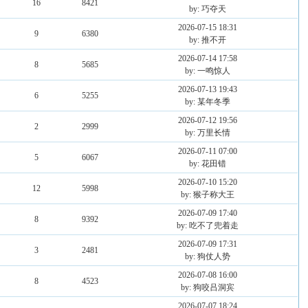
16
8421
by: 巧夺天
2026-07-15 18:31
9
6380
by: 推不开
2026-07-14 17:58
8
5685
by: 一鸣惊人
2026-07-13 19:43
6
5255
by: 某年冬季
2026-07-12 19:56
2
2999
by: 万里长情
2026-07-11 07:00
5
6067
by: 花田错
2026-07-10 15:20
12
5998
by: 猴子称大王
2026-07-09 17:40
8
9392
by: 吃不了兜着走
2026-07-09 17:31
3
2481
by: 狗仗人势
2026-07-08 16:00
8
4523
by: 狗咬吕洞宾
2026-07-07 18:24