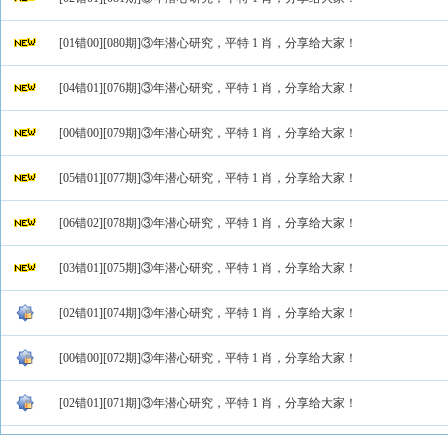
[01错00][080期]③年潜心研究，平特 1 肖，分享给大家！
[04错01][076期]③年潜心研究，平特 1 肖，分享给大家！
[00错00][079期]③年潜心研究，平特 1 肖，分享给大家！
[05错01][077期]③年潜心研究，平特 1 肖，分享给大家！
[06错02][078期]③年潜心研究，平特 1 肖，分享给大家！
[03错01][075期]③年潜心研究，平特 1 肖，分享给大家！
[02错01][074期]③年潜心研究，平特 1 肖，分享给大家！
[00错00][072期]③年潜心研究，平特 1 肖，分享给大家！
[02错01][071期]③年潜心研究，平特 1 肖，分享给大家！