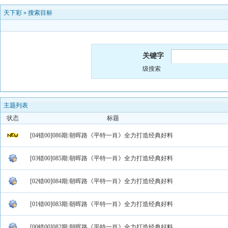
天下彩
»
搜索目标
关键字
级搜索
主题列表
状态
标题
[04错00]086期:朝晖路《平特一肖》全力打造经典好料
[03错00]085期:朝晖路《平特一肖》全力打造经典好料
[02错00]084期:朝晖路《平特一肖》全力打造经典好料
[01错00]083期:朝晖路《平特一肖》全力打造经典好料
[00错00]082期:朝晖路《平特一肖》全力打造经典好料