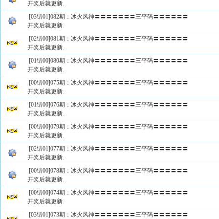
开奖后就更新.
[03错01]082期：冰火风神〓〓〓〓〓〓〓三平码〓〓〓〓〓〓
开奖后就更新.
[02错00]081期：冰火风神〓〓〓〓〓〓〓三平码〓〓〓〓〓〓
开奖后就更新.
[01错00]080期：冰火风神〓〓〓〓〓〓〓三平码〓〓〓〓〓〓
开奖后就更新.
[00错00]075期：冰火风神〓〓〓〓〓〓〓三平码〓〓〓〓〓〓
开奖后就更新.
[01错00]076期：冰火风神〓〓〓〓〓〓〓三平码〓〓〓〓〓〓
开奖后就更新.
[00错00]079期：冰火风神〓〓〓〓〓〓〓三平码〓〓〓〓〓〓
开奖后就更新.
[02错01]077期：冰火风神〓〓〓〓〓〓〓三平码〓〓〓〓〓〓
开奖后就更新.
[00错00]078期：冰火风神〓〓〓〓〓〓〓三平码〓〓〓〓〓〓
开奖后就更新.
[00错00]074期：冰火风神〓〓〓〓〓〓〓三平码〓〓〓〓〓〓
开奖后就更新.
[03错01]073期：冰火风神〓〓〓〓〓〓〓三平码〓〓〓〓〓〓