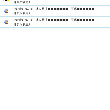
开奖后就更新.
[02错00]072期：冰火风神〓〓〓〓〓〓〓三平码〓〓〓〓〓〓
开奖后就更新.
[01错00]071期：冰火风神〓〓〓〓〓〓〓三平码〓〓〓〓〓〓
开奖后就更新.