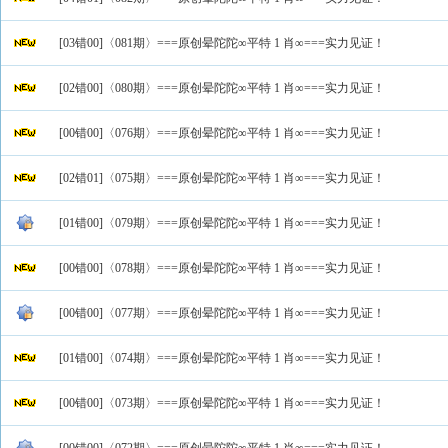
[03错00]〈081期〉===原创晕陀陀∞平特 1 肖∞===实力见证！
[02错00]〈080期〉===原创晕陀陀∞平特 1 肖∞===实力见证！
[00错00]〈076期〉===原创晕陀陀∞平特 1 肖∞===实力见证！
[02错01]〈075期〉===原创晕陀陀∞平特 1 肖∞===实力见证！
[01错00]〈079期〉===原创晕陀陀∞平特 1 肖∞===实力见证！
[00错00]〈078期〉===原创晕陀陀∞平特 1 肖∞===实力见证！
[00错00]〈077期〉===原创晕陀陀∞平特 1 肖∞===实力见证！
[01错00]〈074期〉===原创晕陀陀∞平特 1 肖∞===实力见证！
[00错00]〈073期〉===原创晕陀陀∞平特 1 肖∞===实力见证！