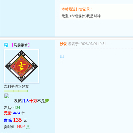
本帖最近打赏记录：
元宝:+6(蝴蝶梦)我是财神
沙发
发表于: 2026-07-09 19:51
【
马前泼水
】
11
吉利平码坛好友
发帖
月入
十万
不是
梦
发贴:
4434
元宝:
4434
个
135
吉币:
元
贡献值:
44846
点