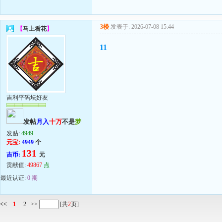
3楼
发表于: 2026-07-08 15:44
【
马上看花
】
11
吉利平码坛好友
发帖
月入
十万
不是
梦
发贴:
4949
元宝:
4949
个
131
吉币:
元
贡献值:
49867
点
最近认证:
0 期
<<
1
2
>>
[共
2
页]