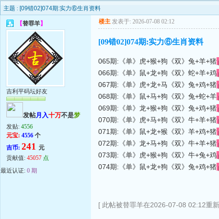
主题 :
[09错02]074期:实力⑥生肖资料
楼主
发表于: 2026-07-08 02:12
【
替罪羊
】
[09错02]074期:实力⑥生肖资料
065期:《单》虎+猴+狗《双》兔+羊+猪
066期:《单》鼠+龙+狗《双》蛇+羊+鸡
067期:《单》虎+龙+马《双》兔+鸡+猪
吉利平码坛好友
068期:《单》鼠+马+狗《双》兔+蛇+羊
069期:《单》龙+猴+狗《双》兔+鸡+猪
发帖
月入
十万
不是
梦
070期:《单》虎+马+狗《双》牛+羊+猪
发贴:
4556
071期:《单》鼠+龙+猴《双》羊+鸡+猪
元宝:
4556
个
072期:《单》龙+马+狗《双》牛+羊+猪
241
吉币:
元
073期:《单》虎+猴+狗《双》牛+兔+鸡
贡献值:
45057
点
074期:《单》鼠+龙+狗《双》兔+鸡+猪
最近认证:
0 期
[ 此帖被替罪羊在2026-07-08 02:12重