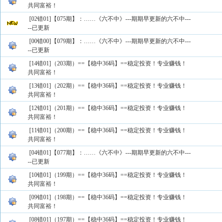
共同富裕！
[02错01]【075期】：……《六不中》---期期早更新的六不中---
--已更新
[00错00]【079期】：……《六不中》---期期早更新的六不中---
--已更新
[14错01]（203期）==【稳中36码】==稳定投资！专业赚钱！
共同富裕！
[13错01]（202期）==【稳中36码】==稳定投资！专业赚钱！
共同富裕！
[12错01]（201期）==【稳中36码】==稳定投资！专业赚钱！
共同富裕！
[11错01]（200期）==【稳中36码】==稳定投资！专业赚钱！
共同富裕！
[04错01]【077期】：……《六不中》---期期早更新的六不中---
--已更新
[10错01]（199期）==【稳中36码】==稳定投资！专业赚钱！
共同富裕！
[09错01]（198期）==【稳中36码】==稳定投资！专业赚钱！
共同富裕！
[08错01]（197期）==【稳中36码】==稳定投资！专业赚钱！