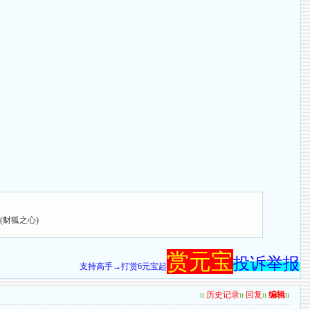
1(豺狐之心)
赏元宝
投诉举报
支持高手→打赏6元宝起
u
历史记录
u
回复
u
编辑
u