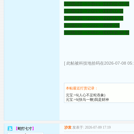
063期;DD「<<9>>」DD开
29 09 准
062期;DD「<<1>>」DD开
11 准
061期;DD「<<9>>」DD开
19 准
060期;DD「<<2>>」DD开
XX
059期;DD「<<5>>」DD开
45 35 准
[ 此帖被科技地拾码在2026-07-08 05
本帖最近打赏记录：
元宝:+6(人心不足蛇吞象)
元宝:+6(快马一鞭)我是财神
沙发
发表于: 2026-07-09 17:19
【
蛇打七寸
】