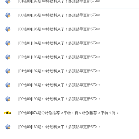
[01错00]197期 中特劲料来了！多顶贴早更新6不中
[00错00]196期 中特劲料来了！多顶贴早更新6不中
[00错00]195期 中特劲料来了！多顶贴早更新6不中
[03错01]194期 中特劲料来了！多顶贴早更新6不中
[02错01]193期 中特劲料来了！多顶贴早更新6不中
[01错00]192期 中特劲料来了！多顶贴早更新6不中
[00错00]191期 中特劲料来了！多顶贴早更新6不中
[00错00]190期 中特劲料来了！多顶贴早更新6不中
[00错00]074期◇特别推荐＜平特１肖＞特别推荐＜平特１肖＞
[00错00]189期 中特劲料来了！多顶贴早更新6不中