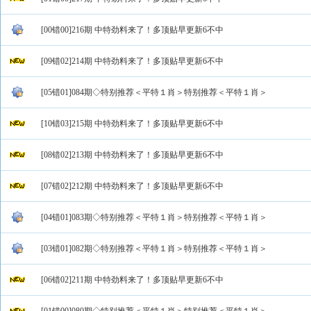
[00错00]216期 中特劲料来了！多顶贴早更新6不中
[09错02]214期 中特劲料来了！多顶贴早更新6不中
[05错01]084期◇特别推荐＜平特１肖＞特别推荐＜平特１肖＞
[10错03]215期 中特劲料来了！多顶贴早更新6不中
[08错02]213期 中特劲料来了！多顶贴早更新6不中
[07错02]212期 中特劲料来了！多顶贴早更新6不中
[04错01]083期◇特别推荐＜平特１肖＞特别推荐＜平特１肖＞
[03错01]082期◇特别推荐＜平特１肖＞特别推荐＜平特１肖＞
[06错02]211期 中特劲料来了！多顶贴早更新6不中