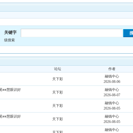
关键字
级搜索
论坛
作者
融钱中心
天下彩
2026-08-06
尾≡≡慧眼识好
融钱中心
天下彩
2026-08-07
融钱中心
天下彩
2026-08-05
尾≡≡慧眼识好
融钱中心
天下彩
2026-08-05
融钱中心
天下彩