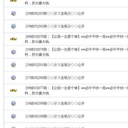
料，胆大赚大钱.
[20错06]203期◇◇卍 3 连尾卍◇◇公开
[19错05]202期◇◇卍 3 连尾卍◇◇公开
[08错03]076期：【让我一次爱个够】≡≡必中平特一尾≡≡必中平特一
料，胆大赚大钱.
[10错03]078期：【让我一次爱个够】≡≡必中平特一尾≡≡必中平特一
料，胆大赚大钱.
[18错05]201期◇◇卍 3 连尾卍◇◇公开
[17错04]200期◇◇卍 3 连尾卍◇◇公开
[09错03]077期：【让我一次爱个够】≡≡必中平特一尾≡≡必中平特一
料，胆大赚大钱.
[16错04]199期◇◇卍 3 连尾卍◇◇公开
[15错04]198期◇◇卍 3 连尾卍◇◇公开