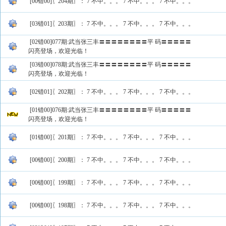
[00错00]〖204期〗： 7 不中。。。 7 不中。。。 7 不中。。。
[03错01]〖203期〗： 7 不中。。。 7 不中。。。 7 不中。。。
[02错00]077期:武当张三丰〓〓〓〓〓〓〓〓平 码〓〓〓〓〓
闪亮登场，欢迎光临！
[03错00]078期:武当张三丰〓〓〓〓〓〓〓〓平 码〓〓〓〓〓
闪亮登场，欢迎光临！
[02错01]〖202期〗： 7 不中。。。 7 不中。。。 7 不中。。。
[01错00]076期:武当张三丰〓〓〓〓〓〓〓〓平 码〓〓〓〓〓
闪亮登场，欢迎光临！
[01错00]〖201期〗： 7 不中。。。 7 不中。。。 7 不中。。。
[00错00]〖200期〗： 7 不中。。。 7 不中。。。 7 不中。。。
[00错00]〖199期〗： 7 不中。。。 7 不中。。。 7 不中。。。
[00错00]〖198期〗： 7 不中。。。 7 不中。。。 7 不中。。。