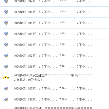
[03错01]〖197期〗： 7 不中。。。 7 不中。。。 7 不中。。。
[02错01]〖196期〗： 7 不中。。。 7 不中。。。 7 不中。。。
[01错00]〖195期〗： 7 不中。。。 7 不中。。。 7 不中。。。
[00错00]〖194期〗： 7 不中。。。 7 不中。。。 7 不中。。。
[00错00]〖193期〗： 7 不中。。。 7 不中。。。 7 不中。。。
[00错00]〖192期〗： 7 不中。。。 7 不中。。。 7 不中。。。
[00错00]〖191期〗： 7 不中。。。 7 不中。。。 7 不中。。。
[05错02]074期:武当张三丰〓〓〓〓〓〓〓〓平 码〓〓〓〓〓
闪亮登场，欢迎光临！
[00错00]〖190期〗： 7 不中。。。 7 不中。。。 7 不中。。。
[00错00]〖189期〗： 7 不中。。。 7 不中。。。 7 不中。。。
[04错01]073期:武当张三丰〓〓〓〓〓〓〓〓平 码〓〓〓〓〓