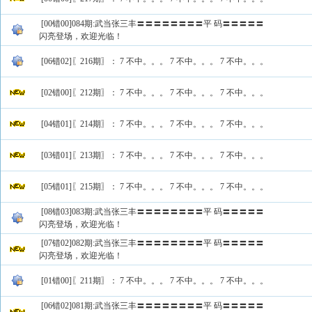
[00错00]084期:武当张三丰〓〓〓〓〓〓〓〓平 码〓〓〓〓〓
闪亮登场，欢迎光临！
[06错02]〖216期〗： 7 不中。。。 7 不中。。。 7 不中。。。
[02错00]〖212期〗： 7 不中。。。 7 不中。。。 7 不中。。。
[04错01]〖214期〗： 7 不中。。。 7 不中。。。 7 不中。。。
[03错01]〖213期〗： 7 不中。。。 7 不中。。。 7 不中。。。
[05错01]〖215期〗： 7 不中。。。 7 不中。。。 7 不中。。。
[08错03]083期:武当张三丰〓〓〓〓〓〓〓〓平 码〓〓〓〓〓
闪亮登场，欢迎光临！
[07错02]082期:武当张三丰〓〓〓〓〓〓〓〓平 码〓〓〓〓〓
闪亮登场，欢迎光临！
[01错00]〖211期〗： 7 不中。。。 7 不中。。。 7 不中。。。
[06错02]081期:武当张三丰〓〓〓〓〓〓〓〓平 码〓〓〓〓〓