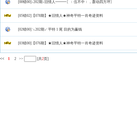
[00错00]↓202期↓旧情人━━━〖﹛伍不中﹜，轰动四方坪〗
[05错02]【078期】★旧情人★神奇平特一肖奇迹资料
[02错00]↘202期↙平特 1 尾 目的为赢钱
[03错00]【076期】★旧情人★神奇平特一肖奇迹资料
<<
1
2
>>
[共
2
页]