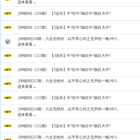
进来看看→
[00错00]《216期》:【3连肖】中?狂中?疯狂中?疯狂大中?
[00错00]《217期》:【3连肖】中?狂中?疯狂中?疯狂大中?
[00错00]216期：六合无绝对，以平常心对之无声的一晚3中3，
进来看看→
[00错00]《213期》:【3连肖】中?狂中?疯狂中?疯狂大中?
[00错00]《214期》:【3连肖】中?狂中?疯狂中?疯狂大中?
[00错00]212期：六合无绝对，以平常心对之无声的一晚3中3，
进来看看→
[00错00]《215期》:【3连肖】中?狂中?疯狂中?疯狂大中?
[00错00]214期：六合无绝对，以平常心对之无声的一晚3中3，
进来看看→
[00错00]《212期》:【3连肖】中?狂中?疯狂中?疯狂大中?
[00错00]215期：六合无绝对，以平常心对之无声的一晚3中3，