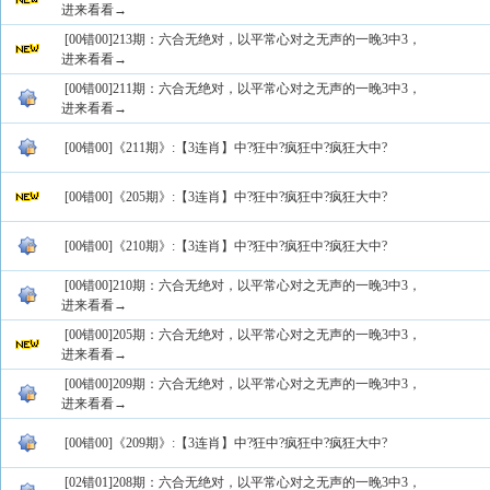
进来看看→
[00错00]213期：六合无绝对，以平常心对之无声的一晚3中3，
进来看看→
[00错00]211期：六合无绝对，以平常心对之无声的一晚3中3，
进来看看→
[00错00]《211期》:【3连肖】中?狂中?疯狂中?疯狂大中?
[00错00]《205期》:【3连肖】中?狂中?疯狂中?疯狂大中?
[00错00]《210期》:【3连肖】中?狂中?疯狂中?疯狂大中?
[00错00]210期：六合无绝对，以平常心对之无声的一晚3中3，
进来看看→
[00错00]205期：六合无绝对，以平常心对之无声的一晚3中3，
进来看看→
[00错00]209期：六合无绝对，以平常心对之无声的一晚3中3，
进来看看→
[00错00]《209期》:【3连肖】中?狂中?疯狂中?疯狂大中?
[02错01]208期：六合无绝对，以平常心对之无声的一晚3中3，