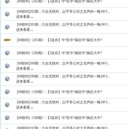
[00错00]《202期》:【3连肖】中?狂中?疯狂中?疯狂大中?
[00错00]202期：六合无绝对，以平常心对之无声的一晚3中3，
进来看看→
[00错00]201期：六合无绝对，以平常心对之无声的一晚3中3，
进来看看→
[00错00]《201期》:【3连肖】中?狂中?疯狂中?疯狂大中?
[00错00]《200期》:【3连肖】中?狂中?疯狂中?疯狂大中?
[00错00]200期：六合无绝对，以平常心对之无声的一晚3中3，
进来看看→
[00错00]199期：六合无绝对，以平常心对之无声的一晚3中3，
进来看看→
[00错00]《199期》:【3连肖】中?狂中?疯狂中?疯狂大中?
[00错00]198期：六合无绝对，以平常心对之无声的一晚3中3，
进来看看→
[00错00]《198期》:【3连肖】中?狂中?疯狂中?疯狂大中?
[00错00]197期：六合无绝对，以平常心对之无声的一晚3中3，