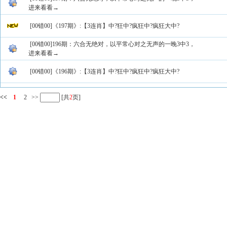
进来看看→
[00错00]《197期》:【3连肖】中?狂中?疯狂中?疯狂大中?
[00错00]196期：六合无绝对，以平常心对之无声的一晚3中3，
进来看看→
[00错00]《196期》:【3连肖】中?狂中?疯狂中?疯狂大中?
<<
1
2
>>
[共
2
页]