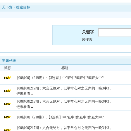
天下彩
»
搜索目标
关键字
级搜索
主题列表
状态
标题
[00错00]《219期》:【3连肖】中?狂中?疯狂中?疯狂大中?
[00错00]219期：六合无绝对，以平常心对之无声的一晚3中3，
进来看看→
[00错00]218期：六合无绝对，以平常心对之无声的一晚3中3，
进来看看→
[00错00]《218期》:【3连肖】中?狂中?疯狂中?疯狂大中?
[00错00]217期：六合无绝对，以平常心对之无声的一晚3中3，