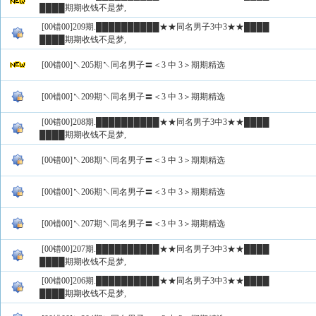
████期期收钱不是梦,
[00错00]209期.██████████★★同名男子3中3★★████
████期期收钱不是梦,
[00错00]↖205期↖同名男子〓＜3 中 3＞期期精选
[00错00]↖209期↖同名男子〓＜3 中 3＞期期精选
[00错00]208期.██████████★★同名男子3中3★★████
████期期收钱不是梦,
[00错00]↖208期↖同名男子〓＜3 中 3＞期期精选
[00错00]↖206期↖同名男子〓＜3 中 3＞期期精选
[00错00]↖207期↖同名男子〓＜3 中 3＞期期精选
[00错00]207期.██████████★★同名男子3中3★★████
████期期收钱不是梦,
[00错00]206期.██████████★★同名男子3中3★★████
████期期收钱不是梦,