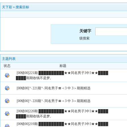
天下彩
»
搜索目标
关键字
级搜索
主题列表
状态
标题
[00错00]221期.██████████★★同名男子3中3★★████
████期期收钱不是梦,
[00错00]↖221期↖同名男子〓＜3 中 3＞期期精选
[00错00]↖220期↖同名男子〓＜3 中 3＞期期精选
[00错00]220期.██████████★★同名男子3中3★★████
████期期收钱不是梦,
[00错00]219期.██████████★★同名男子3中3★★████