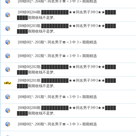
[00错00]↖204期↖同名男子〓＜3 中 3＞期期精选
[00错00]204期.██████████★★同名男子3中3★★████
████期期收钱不是梦,
[00错00]203期.██████████★★同名男子3中3★★████
████期期收钱不是梦,
[00错00]↖203期↖同名男子〓＜3 中 3＞期期精选
[00错00]↖202期↖同名男子〓＜3 中 3＞期期精选
[00错00]202期.██████████★★同名男子3中3★★████
████期期收钱不是梦,
[00错00]201期.██████████★★同名男子3中3★★████
████期期收钱不是梦,
[00错00]↖201期↖同名男子〓＜3 中 3＞期期精选
[00错00]200期.██████████★★同名男子3中3★★████
████期期收钱不是梦,
[00错00]↖200期↖同名男子〓＜3 中 3＞期期精选