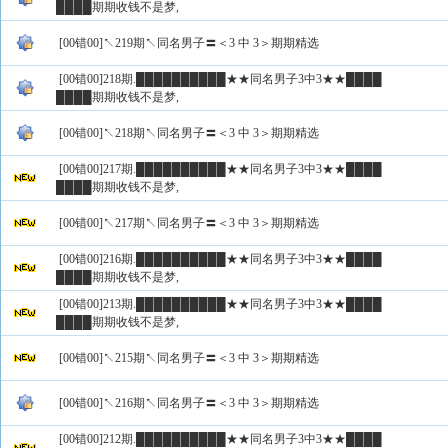
████期期收钱不是梦,
[00错00]↖219期↖同名男子〓＜3 中 3＞期期精选
[00错00]218期.██████████★★同名男子3中3★★████
████期期收钱不是梦,
[00错00]↖218期↖同名男子〓＜3 中 3＞期期精选
[00错00]217期.██████████★★同名男子3中3★★████
████期期收钱不是梦,
[00错00]↖217期↖同名男子〓＜3 中 3＞期期精选
[00错00]216期.██████████★★同名男子3中3★★████
████期期收钱不是梦,
[00错00]213期.██████████★★同名男子3中3★★████
████期期收钱不是梦,
[00错00]↖215期↖同名男子〓＜3 中 3＞期期精选
[00错00]↖216期↖同名男子〓＜3 中 3＞期期精选
[00错00]212期.██████████★★同名男子3中3★★████