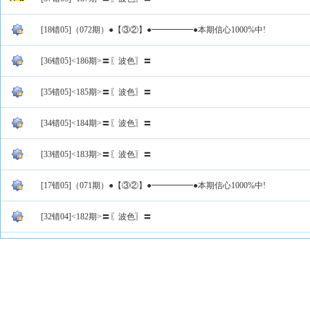
[18错05]（072期）●【③②】●━━━━━●本期信心1000%中!
[36错05]<186期>〓〖波色〗〓
[35错05]<185期>〓〖波色〗〓
[34错05]<184期>〓〖波色〗〓
[33错05]<183期>〓〖波色〗〓
[17错05]（071期）●【③②】●━━━━━●本期信心1000%中!
[32错04]<182期>〓〖波色〗〓