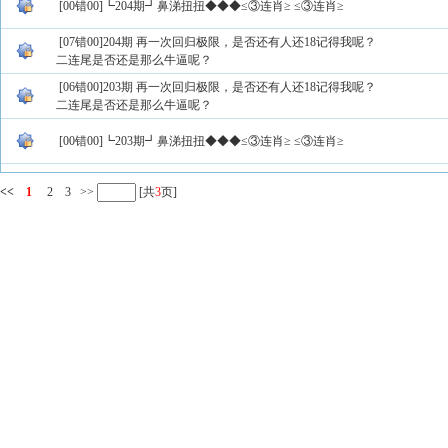
[00错00]┗204期┛鼻涕扭扭◆◆◆≤③连肖≥ ≤③连肖≥
[07错00]204期 再一次回归极限，是否还有人还18记得我呢？
二连尾是否还是那么牛逼呢？
[06错00]203期 再一次回归极限，是否还有人还18记得我呢？
二连尾是否还是那么牛逼呢？
[00错00]┗203期┛鼻涕扭扭◆◆◆≤③连肖≥ ≤③连肖≥
<<
1
2
3
>>
[共
3
页]