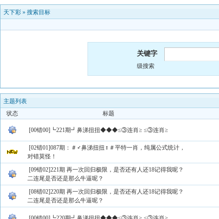
天下彩
»
搜索目标
关键字
级搜索
主题列表
状态
标题
[00错00]┗221期┛鼻涕扭扭◆◆◆≤③连肖≥ ≤③连肖≥
[02错01]087期：＃♂鼻涕扭扭♀＃平特一肖，纯属公式统计，
对错莫怪！
[09错02]221期 再一次回归极限，是否还有人还18记得我呢？
二连尾是否还是那么牛逼呢？
[08错02]220期 再一次回归极限，是否还有人还18记得我呢？
二连尾是否还是那么牛逼呢？
[00错00]┗220期┛鼻涕扭扭◆◆◆≤③连肖≥ ≤③连肖≥