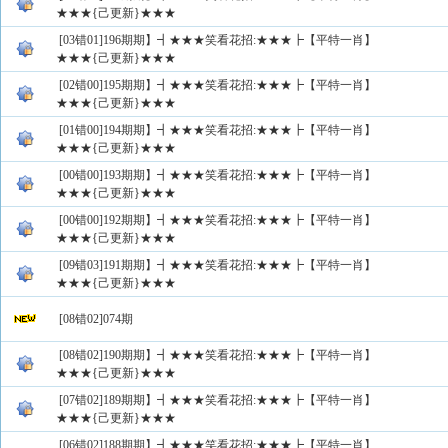
★★★{己更新}★★★
[03错01]196期期】┫★★★笑看花招:★★★┣【平特一肖】
★★★{己更新}★★★
[02错00]195期期】┫★★★笑看花招:★★★┣【平特一肖】
★★★{己更新}★★★
[01错00]194期期】┫★★★笑看花招:★★★┣【平特一肖】
★★★{己更新}★★★
[00错00]193期期】┫★★★笑看花招:★★★┣【平特一肖】
★★★{己更新}★★★
[00错00]192期期】┫★★★笑看花招:★★★┣【平特一肖】
★★★{己更新}★★★
[09错03]191期期】┫★★★笑看花招:★★★┣【平特一肖】
★★★{己更新}★★★
[08错02]074期
[08错02]190期期】┫★★★笑看花招:★★★┣【平特一肖】
★★★{己更新}★★★
[07错02]189期期】┫★★★笑看花招:★★★┣【平特一肖】
★★★{己更新}★★★
[06错02]188期期】┫★★★笑看花招:★★★┣【平特一肖】