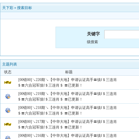
天下彩
»
搜索目标
关键字
级搜索
主题列表
状态
标题
[00错00]↘220期↘【中华大地】申请认证高手〓缜f＄三连肖
＄〓六合冠军缜f＄三连肖＄ 〓已更新！
[00错00]↘219期↘【中华大地】申请认证高手〓缜f＄三连肖
＄〓六合冠军缜f＄三连肖＄ 〓已更新！
[00错00]↘218期↘【中华大地】申请认证高手〓缜f＄三连肖
＄〓六合冠军缜f＄三连肖＄ 〓已更新！
[00错00]↘217期↘【中华大地】申请认证高手〓缜f＄三连肖
＄〓六合冠军缜f＄三连肖＄ 〓已更新！
[00错00]↘216期↘【中华大地】申请认证高手〓缜f＄三连肖