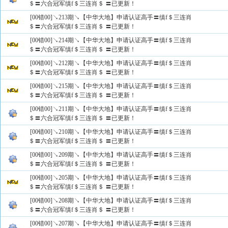
＄〓六合冠军缜f＄三连肖＄ 〓已更新！
[00错00]↘213期↘【中华大地】申请认证高手〓缜f＄三连肖
＄〓六合冠军缜f＄三连肖＄ 〓已更新！
[00错00]↘214期↘【中华大地】申请认证高手〓缜f＄三连肖
＄〓六合冠军缜f＄三连肖＄ 〓已更新！
[00错00]↘212期↘【中华大地】申请认证高手〓缜f＄三连肖
＄〓六合冠军缜f＄三连肖＄ 〓已更新！
[00错00]↘215期↘【中华大地】申请认证高手〓缜f＄三连肖
＄〓六合冠军缜f＄三连肖＄ 〓已更新！
[00错00]↘211期↘【中华大地】申请认证高手〓缜f＄三连肖
＄〓六合冠军缜f＄三连肖＄ 〓已更新！
[00错00]↘210期↘【中华大地】申请认证高手〓缜f＄三连肖
＄〓六合冠军缜f＄三连肖＄ 〓已更新！
[00错00]↘209期↘【中华大地】申请认证高手〓缜f＄三连肖
＄〓六合冠军缜f＄三连肖＄ 〓已更新！
[00错00]↘205期↘【中华大地】申请认证高手〓缜f＄三连肖
＄〓六合冠军缜f＄三连肖＄ 〓已更新！
[00错00]↘208期↘【中华大地】申请认证高手〓缜f＄三连肖
＄〓六合冠军缜f＄三连肖＄ 〓已更新！
[00错00]↘207期↘【中华大地】申请认证高手〓缜f＄三连肖