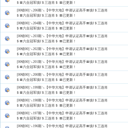
＄〓六合冠军缜f＄三连肖＄ 〓已更新！
[00错00]↘206期↘【中华大地】申请认证高手〓缜f＄三连肖
＄〓六合冠军缜f＄三连肖＄ 〓已更新！
[00错00]↘204期↘【中华大地】申请认证高手〓缜f＄三连肖
＄〓六合冠军缜f＄三连肖＄ 〓已更新！
[00错00]↘203期↘【中华大地】申请认证高手〓缜f＄三连肖
＄〓六合冠军缜f＄三连肖＄ 〓已更新！
[00错00]↘202期↘【中华大地】申请认证高手〓缜f＄三连肖
＄〓六合冠军缜f＄三连肖＄ 〓已更新！
[00错00]↘201期↘【中华大地】申请认证高手〓缜f＄三连肖
＄〓六合冠军缜f＄三连肖＄ 〓已更新！
[00错00]↘200期↘【中华大地】申请认证高手〓缜f＄三连肖
＄〓六合冠军缜f＄三连肖＄ 〓已更新！
[00错00]↘199期↘【中华大地】申请认证高手〓缜f＄三连肖
＄〓六合冠军缜f＄三连肖＄ 〓已更新！
[00错00]↘198期↘【中华大地】申请认证高手〓缜f＄三连肖
＄〓六合冠军缜f＄三连肖＄ 〓已更新！
[00错00]↘197期↘【中华大地】申请认证高手〓缜f＄三连肖
＄〓六合冠军缜f＄三连肖＄ 〓已更新！
[00错00]↘196期↘【中华大地】申请认证高手〓缜f＄三连肖