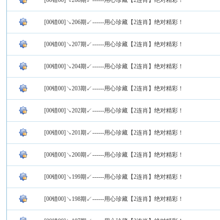
[00错00]↘208期↙------用心珍藏【2连肖】绝对精彩！
[00错00]↘206期↙------用心珍藏【2连肖】绝对精彩！
[00错00]↘207期↙------用心珍藏【2连肖】绝对精彩！
[00错00]↘204期↙------用心珍藏【2连肖】绝对精彩！
[00错00]↘203期↙------用心珍藏【2连肖】绝对精彩！
[00错00]↘202期↙------用心珍藏【2连肖】绝对精彩！
[00错00]↘201期↙------用心珍藏【2连肖】绝对精彩！
[00错00]↘200期↙------用心珍藏【2连肖】绝对精彩！
[00错00]↘199期↙------用心珍藏【2连肖】绝对精彩！
[00错00]↘198期↙------用心珍藏【2连肖】绝对精彩！