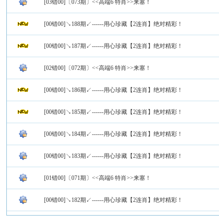
[03错00]〔073期〕<<高端6 特肖>>来塞！
[00错00]↘188期↙------用心珍藏【2连肖】绝对精彩！
[00错00]↘187期↙------用心珍藏【2连肖】绝对精彩！
[02错00]〔072期〕<<高端6 特肖>>来塞！
[00错00]↘186期↙------用心珍藏【2连肖】绝对精彩！
[00错00]↘185期↙------用心珍藏【2连肖】绝对精彩！
[00错00]↘184期↙------用心珍藏【2连肖】绝对精彩！
[00错00]↘183期↙------用心珍藏【2连肖】绝对精彩！
[01错00]〔071期〕<<高端6 特肖>>来塞！
[00错00]↘182期↙------用心珍藏【2连肖】绝对精彩！