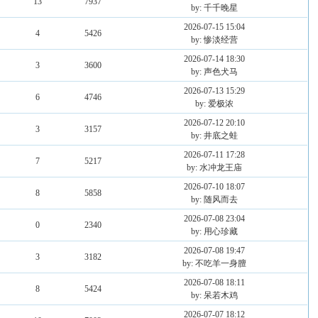
13
7937
by: 千千晚星
2026-07-15 15:04
4
5426
by: 惨淡经营
2026-07-14 18:30
3
3600
by: 声色犬马
2026-07-13 15:29
6
4746
by: 爱极浓
2026-07-12 20:10
3
3157
by: 井底之蛙
2026-07-11 17:28
7
5217
by: 水冲龙王庙
2026-07-10 18:07
8
5858
by: 随风而去
2026-07-08 23:04
0
2340
by: 用心珍藏
2026-07-08 19:47
3
3182
by: 不吃羊一身膻
2026-07-08 18:11
8
5424
by: 呆若木鸡
2026-07-07 18:12