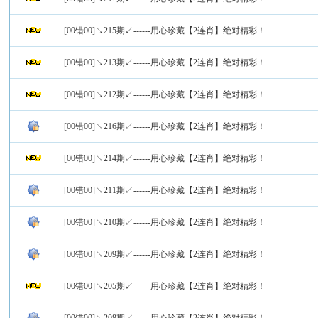
[00错00]↘215期↙------用心珍藏【2连肖】绝对精彩！
[00错00]↘213期↙------用心珍藏【2连肖】绝对精彩！
[00错00]↘212期↙------用心珍藏【2连肖】绝对精彩！
[00错00]↘216期↙------用心珍藏【2连肖】绝对精彩！
[00错00]↘214期↙------用心珍藏【2连肖】绝对精彩！
[00错00]↘211期↙------用心珍藏【2连肖】绝对精彩！
[00错00]↘210期↙------用心珍藏【2连肖】绝对精彩！
[00错00]↘209期↙------用心珍藏【2连肖】绝对精彩！
[00错00]↘205期↙------用心珍藏【2连肖】绝对精彩！