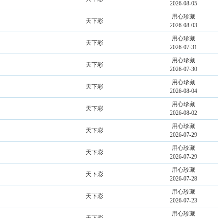
2026-08-05
用心珍藏
天下彩
2026-08-03
用心珍藏
天下彩
2026-07-31
用心珍藏
天下彩
2026-07-30
用心珍藏
天下彩
2026-08-04
用心珍藏
天下彩
2026-08-02
用心珍藏
天下彩
2026-07-29
用心珍藏
天下彩
2026-07-29
用心珍藏
天下彩
2026-07-28
用心珍藏
天下彩
2026-07-23
用心珍藏