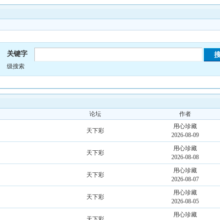
关键字
级搜索
论坛
作者
用心珍藏
天下彩
2026-08-09
用心珍藏
天下彩
2026-08-08
用心珍藏
天下彩
2026-08-07
用心珍藏
天下彩
2026-08-05
用心珍藏
天下彩