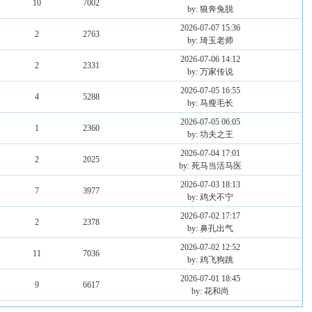
10
7002
by: 狼奔兔脱
2026-07-07 15:36
2
2763
by: 琦玉老师
2026-07-06 14:12
2
2331
by: 万家传说
2026-07-05 16:55
4
5288
by: 马瘦毛长
2026-07-05 06:05
1
2360
by: 功夫之王
2026-07-04 17:01
2
2025
by: 死马当活马医
2026-07-03 18:13
7
3977
by: 鸡犬不宁
2026-07-02 17:17
2
2378
by: 鼻孔出气
2026-07-02 12:52
11
7036
by: 鸡飞狗跳
2026-07-01 18:45
9
6617
by: 花和尚