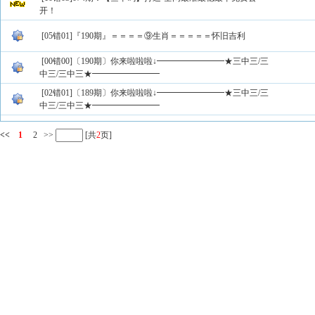
开！
[05错01]『190期』＝＝＝＝⑨生肖＝＝＝＝＝怀旧吉利
[00错00]〔190期〕你来啦啦啦↓━━━━━━━━★三中三/三
中三/三中三★━━━━━━━━
[02错01]〔189期〕你来啦啦啦↓━━━━━━━━★三中三/三
中三/三中三★━━━━━━━━
<<
1
2
>>
[共
2
页]