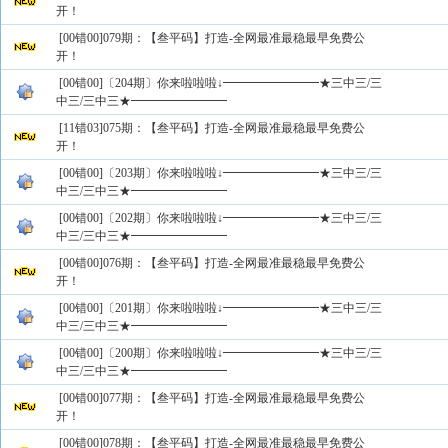
开！
[00错00]079期：【叁平码】打造-全网最准最稳最早免费公
开！
[00错00]〔204期〕你来啦啦啦↓━━━━━━━━★三中三/三
中三/三中三★━━━━━━━━
[11错03]075期：【叁平码】打造-全网最准最稳最早免费公
开！
[00错00]〔203期〕你来啦啦啦↓━━━━━━━━★三中三/三
中三/三中三★━━━━━━━━
[00错00]〔202期〕你来啦啦啦↓━━━━━━━━★三中三/三
中三/三中三★━━━━━━━━
[00错00]076期：【叁平码】打造-全网最准最稳最早免费公
开！
[00错00]〔201期〕你来啦啦啦↓━━━━━━━━★三中三/三
中三/三中三★━━━━━━━━
[00错00]〔200期〕你来啦啦啦↓━━━━━━━━★三中三/三
中三/三中三★━━━━━━━━
[00错00]077期：【叁平码】打造-全网最准最稳最早免费公
开！
[00错00]078期：【叁平码】打造-全网最准最稳最早免费公