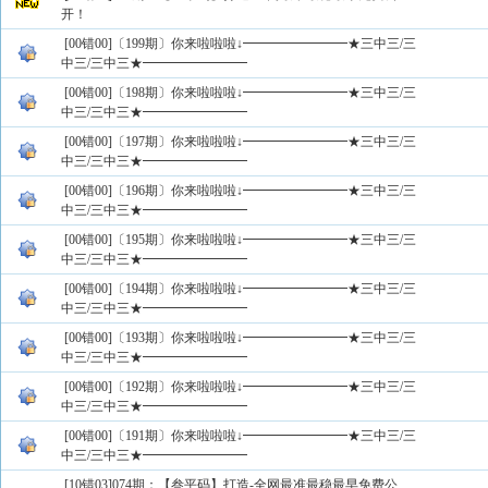
开！
[00错00]〔199期〕你来啦啦啦↓━━━━━━━━★三中三/三
中三/三中三★━━━━━━━━
[00错00]〔198期〕你来啦啦啦↓━━━━━━━━★三中三/三
中三/三中三★━━━━━━━━
[00错00]〔197期〕你来啦啦啦↓━━━━━━━━★三中三/三
中三/三中三★━━━━━━━━
[00错00]〔196期〕你来啦啦啦↓━━━━━━━━★三中三/三
中三/三中三★━━━━━━━━
[00错00]〔195期〕你来啦啦啦↓━━━━━━━━★三中三/三
中三/三中三★━━━━━━━━
[00错00]〔194期〕你来啦啦啦↓━━━━━━━━★三中三/三
中三/三中三★━━━━━━━━
[00错00]〔193期〕你来啦啦啦↓━━━━━━━━★三中三/三
中三/三中三★━━━━━━━━
[00错00]〔192期〕你来啦啦啦↓━━━━━━━━★三中三/三
中三/三中三★━━━━━━━━
[00错00]〔191期〕你来啦啦啦↓━━━━━━━━★三中三/三
中三/三中三★━━━━━━━━
[10错03]074期：【叁平码】打造-全网最准最稳最早免费公