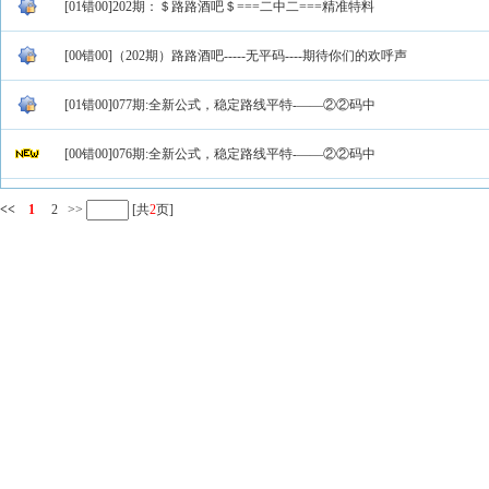
[01错00]202期：＄路路酒吧＄===二中二===精准特料
[00错00]（202期）路路酒吧-----无平码----期待你们的欢呼声
[01错00]077期:全新公式，稳定路线平特-——②②码中
[00错00]076期:全新公式，稳定路线平特-——②②码中
<<
1
2
>>
[共
2
页]