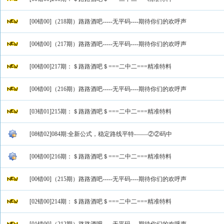
[00错00]（218期）路路酒吧-----无平码----期待你们的欢呼声
[00错00]（217期）路路酒吧-----无平码----期待你们的欢呼声
[00错00]217期：＄路路酒吧＄===二中二===精准特料
[00错00]（216期）路路酒吧-----无平码----期待你们的欢呼声
[03错01]215期：＄路路酒吧＄===二中二===精准特料
[08错02]084期:全新公式，稳定路线平特-——②②码中
[00错00]216期：＄路路酒吧＄===二中二===精准特料
[00错00]（215期）路路酒吧-----无平码----期待你们的欢呼声
[02错00]214期：＄路路酒吧＄===二中二===精准特料