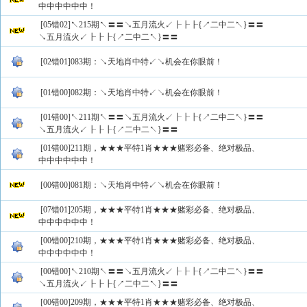
中中中中中中！
[05错02]↖215期↖〓〓↘五月流火↙┠┠┠{↗二中二↖}〓〓
↘五月流火↙┠┠┠{↗二中二↖}〓〓
[02错01]083期：↘天地肖中特↙↘机会在你眼前！
[01错00]082期：↘天地肖中特↙↘机会在你眼前！
[01错00]↖211期↖〓〓↘五月流火↙┠┠┠{↗二中二↖}〓〓
↘五月流火↙┠┠┠{↗二中二↖}〓〓
[01错00]211期，★★★平特1肖★★★赌彩必备、绝对极品、
中中中中中中！
[00错00]081期：↘天地肖中特↙↘机会在你眼前！
[07错01]205期，★★★平特1肖★★★赌彩必备、绝对极品、
中中中中中中！
[00错00]210期，★★★平特1肖★★★赌彩必备、绝对极品、
中中中中中中！
[00错00]↖210期↖〓〓↘五月流火↙┠┠┠{↗二中二↖}〓〓
↘五月流火↙┠┠┠{↗二中二↖}〓〓
[00错00]209期，★★★平特1肖★★★赌彩必备、绝对极品、