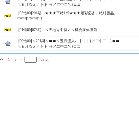
↘五月流火↙┠┠┠{↗二中二↖}〓〓
[03错00]201期，★★★平特1肖★★★赌彩必备、绝对极品、
中中中中中中！
[01错00]078期：↘天地肖中特↙↘机会在你眼前！
[00错00]↖201期↖〓〓↘五月流火↙┠┠┠{↗二中二↖}〓〓
↘五月流火↙┠┠┠{↗二中二↖}〓〓
<<
1
2
>>
[共
2
页]