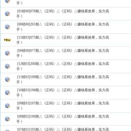
手！
[01错00]078期△《正码》△《正码》△赚钱看效果，实力高
手！
[00错00]201期△《正码》△《正码》△赚钱看效果，实力高
手！
[11错03]075期△《正码》△《正码》△赚钱看效果，实力高
手！
[00错00]077期△《正码》△《正码》△赚钱看效果，实力高
手！
[12错03]200期△《正码》△《正码》△赚钱看效果，实力高
手！
[11错03]199期△《正码》△《正码》△赚钱看效果，实力高
手！
[10错03]198期△《正码》△《正码》△赚钱看效果，实力高
手！
[09错03]197期△《正码》△《正码》△赚钱看效果，实力高
手！
[08错02]196期△《正码》△《正码》△赚钱看效果，实力高
手！
[07错01]195期△《正码》△《正码》△赚钱看效果，实力高