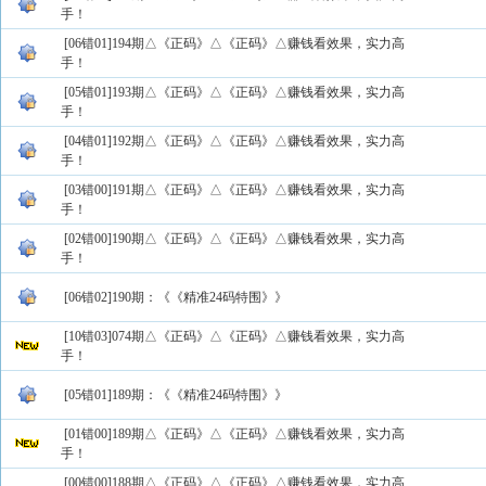
手！
[06错01]194期△《正码》△《正码》△赚钱看效果，实力高
手！
[05错01]193期△《正码》△《正码》△赚钱看效果，实力高
手！
[04错01]192期△《正码》△《正码》△赚钱看效果，实力高
手！
[03错00]191期△《正码》△《正码》△赚钱看效果，实力高
手！
[02错00]190期△《正码》△《正码》△赚钱看效果，实力高
手！
[06错02]190期：《《精准24码特围》》
[10错03]074期△《正码》△《正码》△赚钱看效果，实力高
手！
[05错01]189期：《《精准24码特围》》
[01错00]189期△《正码》△《正码》△赚钱看效果，实力高
手！
[00错00]188期△《正码》△《正码》△赚钱看效果，实力高