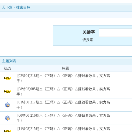
天下彩
»
搜索目标
关键字
级搜索
主题列表
状态
标题
[02错01]218期△《正码》△《正码》△赚钱看效果，实力高
手！
[08错03]085期△《正码》△《正码》△赚钱看效果，实力高
手！
[01错00]217期△《正码》△《正码》△赚钱看效果，实力高
手！
[00错00]216期△《正码》△《正码》△赚钱看效果，实力高
手！
[11错03]215期△《正码》△《正码》△赚钱看效果，实力高