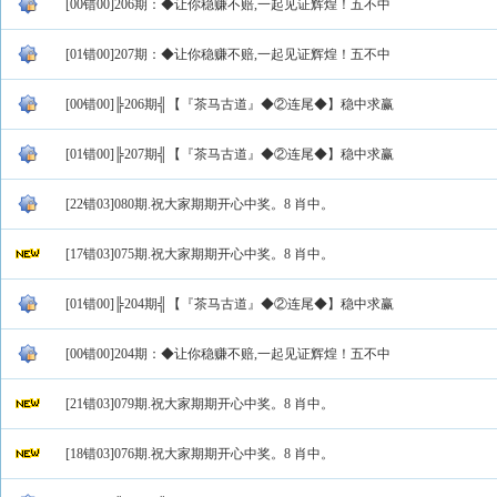
[00错00]206期：◆让你稳赚不赔,一起见证辉煌！五不中
[01错00]207期：◆让你稳赚不赔,一起见证辉煌！五不中
[00错00]╠206期╣【『茶马古道』◆②连尾◆】稳中求赢
[01错00]╠207期╣【『茶马古道』◆②连尾◆】稳中求赢
[22错03]080期.祝大家期期开心中奖。8 肖中。
[17错03]075期.祝大家期期开心中奖。8 肖中。
[01错00]╠204期╣【『茶马古道』◆②连尾◆】稳中求赢
[00错00]204期：◆让你稳赚不赔,一起见证辉煌！五不中
[21错03]079期.祝大家期期开心中奖。8 肖中。
[18错03]076期.祝大家期期开心中奖。8 肖中。