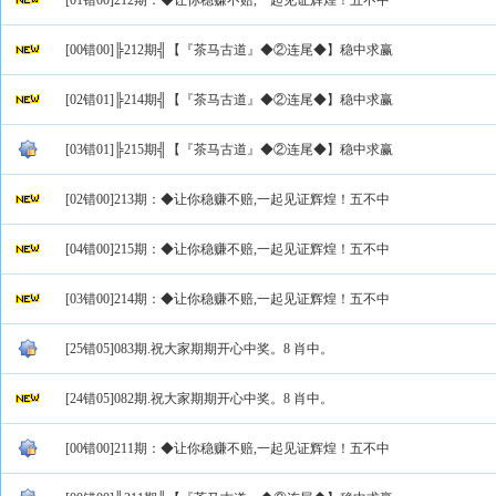
[01错00]212期：◆让你稳赚不赔,一起见证辉煌！五不中
[00错00]╠212期╣【『茶马古道』◆②连尾◆】稳中求赢
[02错01]╠214期╣【『茶马古道』◆②连尾◆】稳中求赢
[03错01]╠215期╣【『茶马古道』◆②连尾◆】稳中求赢
[02错00]213期：◆让你稳赚不赔,一起见证辉煌！五不中
[04错00]215期：◆让你稳赚不赔,一起见证辉煌！五不中
[03错00]214期：◆让你稳赚不赔,一起见证辉煌！五不中
[25错05]083期.祝大家期期开心中奖。8 肖中。
[24错05]082期.祝大家期期开心中奖。8 肖中。
[00错00]211期：◆让你稳赚不赔,一起见证辉煌！五不中