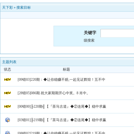
天下彩
»
搜索目标
关键字
级搜索
主题列表
状态
标题
[09错03]220期：◆让你稳赚不赔,一起见证辉煌！五不中
[28错05]086期.祝大家期期开心中奖。8 肖中。
[00错00]╠220期╣【『茶马古道』◆②连尾◆】稳中求赢
[03错01]╠219期╣【『茶马古道』◆②连尾◆】稳中求赢
[08错02]219期：◆让你稳赚不赔,一起见证辉煌！五不中