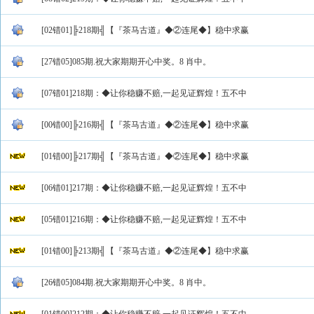
[02错01]╠218期╣【『茶马古道』◆②连尾◆】稳中求赢
[27错05]085期.祝大家期期开心中奖。8 肖中。
[07错01]218期：◆让你稳赚不赔,一起见证辉煌！五不中
[00错00]╠216期╣【『茶马古道』◆②连尾◆】稳中求赢
[01错00]╠217期╣【『茶马古道』◆②连尾◆】稳中求赢
[06错01]217期：◆让你稳赚不赔,一起见证辉煌！五不中
[05错01]216期：◆让你稳赚不赔,一起见证辉煌！五不中
[01错00]╠213期╣【『茶马古道』◆②连尾◆】稳中求赢
[26错05]084期.祝大家期期开心中奖。8 肖中。