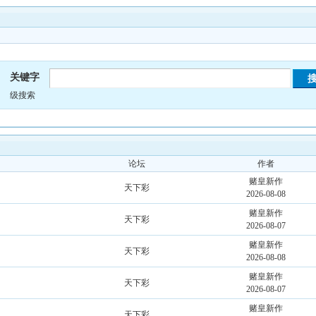
关键字
级搜索
论坛
作者
赌皇新作
天下彩
2026-08-08
赌皇新作
天下彩
2026-08-07
赌皇新作
天下彩
2026-08-08
赌皇新作
天下彩
2026-08-07
赌皇新作
天下彩