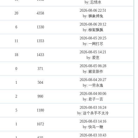
by: 忘情水
2026-08-06 22:51
20
4358
by: 狮象搏兔
2026-08-06 20:12
6
1330
by: 柳絮飘飘
2026-08-05 20:25
11
1353
by: 一网打尽
2026-08-05 14:21
18
1433
by: 爱意
2026-08-05 06:28
0
371
by: 赌皇新作
2026-08-04 20:27
1
504
by: 一劳永逸
2026-08-04 00:06
2
990
by: 君子一言
2026-08-03 16:24
5
1180
by: 这个杀手不太冷
2026-08-03 14:16
1
1072
by: 快马一鞭
2026-08-03 10:43