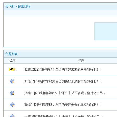
天下彩
»
搜索目标
主题列表
状态
标题
[12错02]221期肆平码为自己的美好未来的幸福加油吧！！
[11错02]220期肆平码为自己的美好未来的幸福加油吧！！
[05错01](220期)赌皇新作【5不中】话不多说，坚持做自己，
[10错01]219期肆平码为自己的美好未来的幸福加油吧！！
[04错00](219期)赌皇新作【5不中】话不多说，坚持做自己，