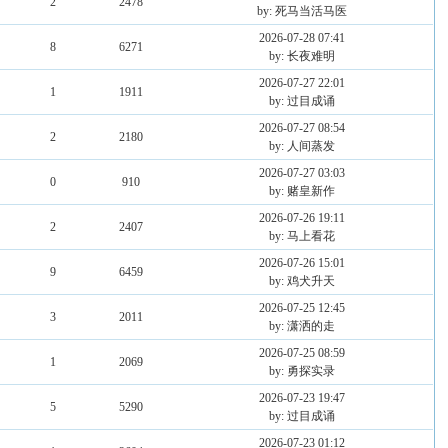
2
2478
by: 死马当活马医
2026-07-28 07:41
8
6271
by: 长夜难明
2026-07-27 22:01
1
1911
by: 过目成诵
2026-07-27 08:54
2
2180
by: 人间蒸发
2026-07-27 03:03
0
910
by: 赌皇新作
2026-07-26 19:11
2
2407
by: 马上看花
2026-07-26 15:01
9
6459
by: 鸡犬升天
2026-07-25 12:45
3
2011
by: 潇洒的走
2026-07-25 08:59
1
2069
by: 勇探实录
2026-07-23 19:47
5
5290
by: 过目成诵
2026-07-23 01:12