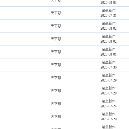
天下彩
2026-08-03
赌皇新作
天下彩
2026-07-31
赌皇新作
天下彩
2026-08-02
赌皇新作
天下彩
2026-08-02
赌皇新作
天下彩
2026-08-01
赌皇新作
天下彩
2026-07-30
赌皇新作
天下彩
2026-07-29
赌皇新作
天下彩
2026-07-28
赌皇新作
天下彩
2026-07-24
赌皇新作
天下彩
2026-07-29
赌皇新作