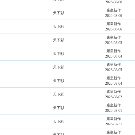
2026-08-06
赌皇新作
天下彩
2026-08-06
赌皇新作
天下彩
2026-08-06
赌皇新作
天下彩
2026-08-05
赌皇新作
天下彩
2026-08-04
赌皇新作
天下彩
2026-08-05
赌皇新作
天下彩
2026-08-04
赌皇新作
天下彩
2026-08-02
赌皇新作
天下彩
2026-08-01
赌皇新作
天下彩
2026-07-31
赌皇新作